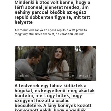
Mindenki biztos volt benne, hogy a
férfi azonnal jelenetet rendez, ám
néhány perccel később az egész
repülő döbbenten figyelte, mit tett
helyette
A kimerült édesanya az egész repülőút alatt próbálta
megnyugtatni síró kisbabáját, de váratlanul elaludt
Érdekes
0
3 315
A testvérek egy fához kötözték a
húgukat, és kegyetlenül meg akarták
büntetni, mert úgy hitték, hogy
szégyent hozott a család
becsületére. A lány könnyek között
könyörgött nekik, hogy engedjék