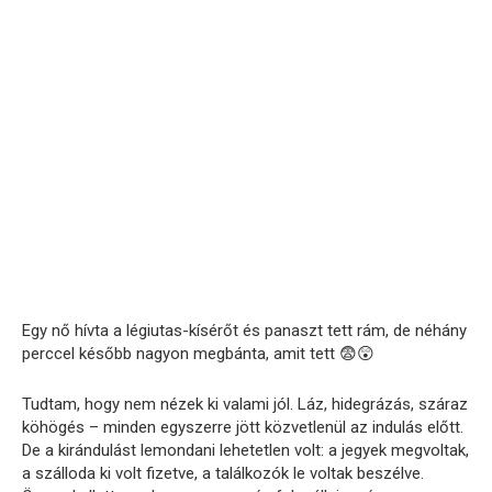
Egy nő hívta a légiutas-kísérőt és panaszt tett rám, de néhány
perccel később nagyon megbánta, amit tett 😨😲
Tudtam, hogy nem nézek ki valami jól. Láz, hidegrázás, száraz
köhögés – minden egyszerre jött közvetlenül az indulás előtt.
De a kirándulást lemondani lehetetlen volt: a jegyek megvoltak,
a szálloda ki volt fizetve, a találkozók le voltak beszélve.