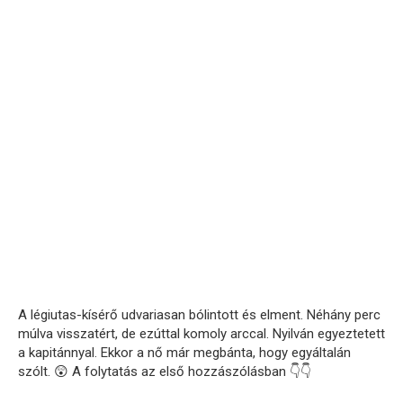
A légiutas-kísérő udvariasan bólintott és elment. Néhány perc
múlva visszatért, de ezúttal komoly arccal. Nyilván egyeztetett
a kapitánnyal. Ekkor a nő már megbánta, hogy egyáltalán
szólt. 😲 A folytatás az első hozzászólásban 👇👇