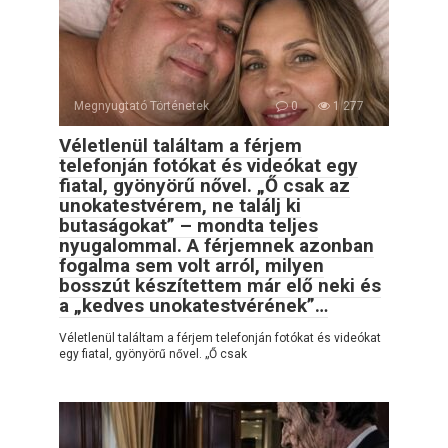
Megnyugtató Történetek
0
1 277
Véletlenül találtam a férjem
telefonján fotókat és videókat egy
fiatal, gyönyörű nővel. „Ő csak az
unokatestvérem, ne találj ki
butaságokat” – mondta teljes
nyugalommal. A férjemnek azonban
fogalma sem volt arról, milyen
bosszút készítettem már elő neki és
a „kedves unokatestvérének”…
Véletlenül találtam a férjem telefonján fotókat és videókat
egy fiatal, gyönyörű nővel. „Ő csak