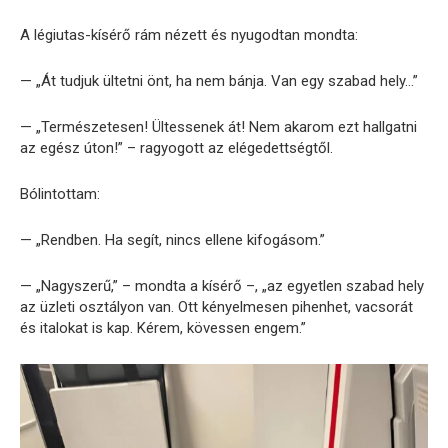
A légiutas-kísérő rám nézett és nyugodtan mondta:
— „Át tudjuk ültetni önt, ha nem bánja. Van egy szabad hely…”
— „Természetesen! Ültessenek át! Nem akarom ezt hallgatni
az egész úton!” – ragyogott az elégedettségtől.
Bólintottam:
— „Rendben. Ha segít, nincs ellene kifogásom.”
— „Nagyszerű,” – mondta a kísérő –, „az egyetlen szabad hely
az üzleti osztályon van. Ott kényelmesen pihenhet, vacsorát
és italokat is kap. Kérem, kövessen engem.”