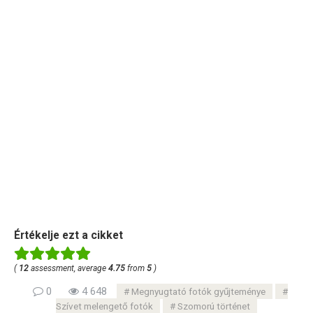
Értékelje ezt a cikket
(
12
assessment, average
4.75
from
5
)
0
4 648
Megnyugtató fotók gyűjteménye
Szívet melengető fotók
Szomorú történet