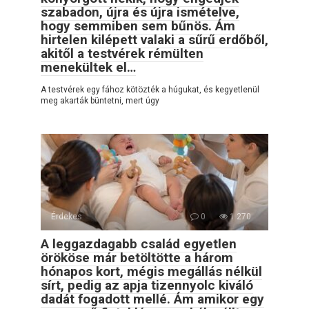
szabadon, újra és újra ismételve,
hogy semmiben sem bűnös. Ám
hirtelen kilépett valaki a sűrű erdőből,
akitől a testvérek rémülten
menekültek el…
A testvérek egy fához kötözték a húgukat, és kegyetlenül
meg akarták büntetni, mert úgy
Érdekes
0
1 270
A leggazdagabb család egyetlen
örököse már betöltötte a három
hónapos kort, mégis megállás nélkül
sírt, pedig az apja tizennyolc kiváló
dadát fogadott mellé. Ám amikor egy