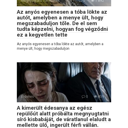
Megnyugtató Történetek
0
1 892
Az anyós egyenesen a tóba lökte az
autót, amelyben a menye ült, hogy
megszabaduljon tőle. De el sem
tudta képzelni, hogyan fog végződni
ez a kegyetlen tette
Az anyós egyenesen a tóba lökte az autót, amelyben a
menye ült, hogy megszabaduljon
Érdekes
0
459
A kimerült édesanya az egész
repülőút alatt próbálta megnyugtatni
síró kisbabáját, de váratlanul elaludt a
mellette ülő, ingerült férfi vállán.