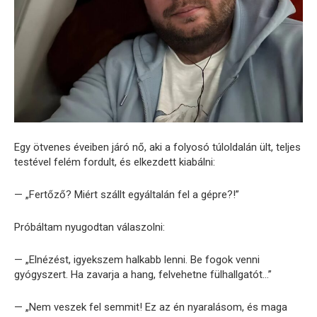
Egy ötvenes éveiben járó nő, aki a folyosó túloldalán ült, teljes
testével felém fordult, és elkezdett kiabálni:
— „Fertőző? Miért szállt egyáltalán fel a gépre?!”
Próbáltam nyugodtan válaszolni:
— „Elnézést, igyekszem halkabb lenni. Be fogok venni
gyógyszert. Ha zavarja a hang, felvehetne fülhallgatót…”
— „Nem veszek fel semmit! Ez az én nyaralásom, és maga