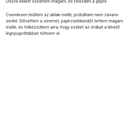
Össze kellett szednem magam, és felszállni a gépre.
Csendesen leültem az ablak mellé, próbáltam nem zavarni
senkit. Elővettem a vizemet, papírzsebkendőt tettem magam
mellé, és felkészültem arra, hogy ezeket az órákat a lehető
legnyugodtabban töltsem el.