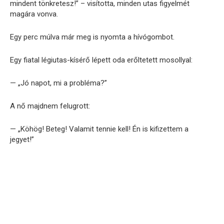
mindent tönkretesz!” – visította, minden utas figyelmét
magára vonva.
Egy perc múlva már meg is nyomta a hívógombot.
Egy fiatal légiutas-kísérő lépett oda erőltetett mosollyal:
— „Jó napot, mi a probléma?”
A nő majdnem felugrott:
— „Köhög! Beteg! Valamit tennie kell! Én is kifizettem a
jegyet!”