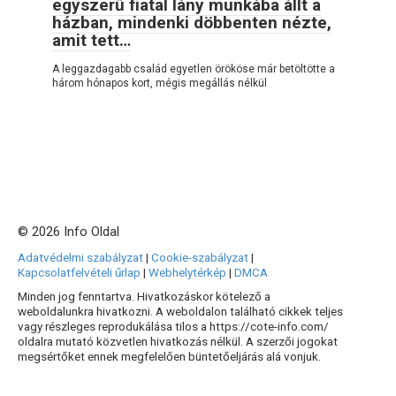
egyszerű fiatal lány munkába állt a
házban, mindenki döbbenten nézte,
amit tett…
A leggazdagabb család egyetlen örököse már betöltötte a
három hónapos kort, mégis megállás nélkül
© 2026 Info Oldal
Adatvédelmi szabályzat
|
Cookie-szabályzat
|
Kapcsolatfelvételi űrlap
|
Webhelytérkép
|
DMCA
Minden jog fenntartva. Hivatkozáskor kötelező a
weboldalunkra hivatkozni. A weboldalon található cikkek teljes
vagy részleges reprodukálása tilos a https://cote-info.com/
oldalra mutató közvetlen hivatkozás nélkül. A szerzői jogokat
megsértőket ennek megfelelően büntetőeljárás alá vonjuk.