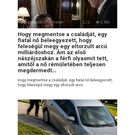
Megnyugtató Történetek
0
2 400
Hogy megmentse a családját, egy
fiatal nő beleegyezett, hogy
feleségül megy egy eltorzult arcú
milliárdoshoz. Ám az első
nászéjszakán a férfi olyasmit tett,
amitől a nő rémületében teljesen
megdermedt…
Hogy megmentse a családját, egy fiatal nő beleegyezett,
hogy feleségül megy egy eltorzult arcú