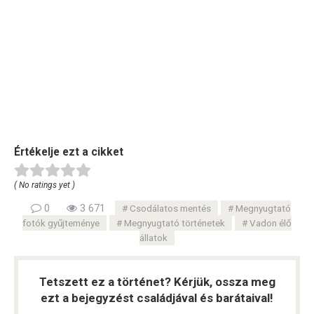
Értékelje ezt a cikket
( No ratings yet )
0
3 671
Csodálatos mentés
Megnyugtató
fotók gyűjteménye
Megnyugtató történetek
Vadon élő
állatok
Tetszett ez a történet? Kérjük, ossza meg
ezt a bejegyzést családjával és barátaival!