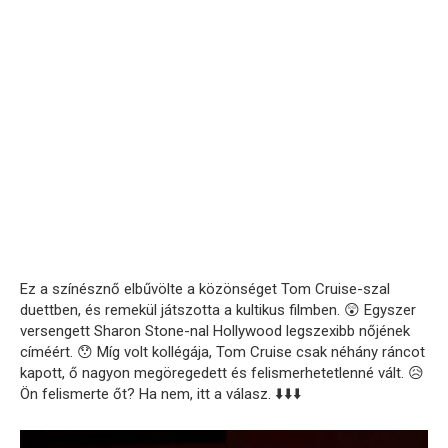
Ez a színésznő elbűvölte a közönséget Tom Cruise-szal
duettben, és remekül játszotta a kultikus filmben. 😲 Egyszer
versengett Sharon Stone-nal Hollywood legszexibb nőjének
címéért. 😯 Míg volt kollégája, Tom Cruise csak néhány ráncot
kapott, ő nagyon megöregedett és felismerhetetlenné vált. 😥
Ön felismerte őt? Ha nem, itt a válasz. ⬇️⬇️⬇️