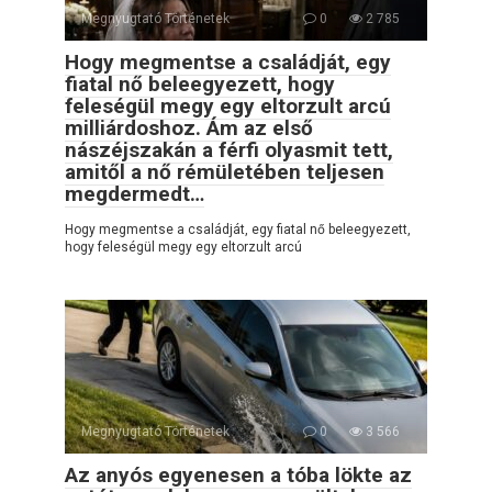
Megnyugtató Történetek
0
2 785
Hogy megmentse a családját, egy
fiatal nő beleegyezett, hogy
feleségül megy egy eltorzult arcú
milliárdoshoz. Ám az első
nászéjszakán a férfi olyasmit tett,
amitől a nő rémületében teljesen
megdermedt…
Hogy megmentse a családját, egy fiatal nő beleegyezett,
hogy feleségül megy egy eltorzult arcú
Megnyugtató Történetek
0
3 566
Az anyós egyenesen a tóba lökte az