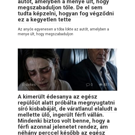
autót, amelyben a menye ült, hogy
megszabaduljon tőle. De el sem
tudta képzelni, hogyan fog végződni
ez a kegyetlen tette
Az anyós egyenesen a tóba lökte az autót, amelyben a
menye ült, hogy megszabaduljon
Érdekes
0
481
A kimerült édesanya az egész
repülőút alatt próbálta megnyugtatni
síró kisbabáját, de váratlanul elaludt a
mellette ülő, ingerült férfi vállán.
Mindenki biztos volt benne, hogy a
férfi azonnal jelenetet rendez, ám
néhány perccel később az egész