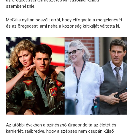
szembenéznie.
McGillis nyíltan beszélt arról, hogy elfogadta a megjelenését
és az öregedést, ami néha a közönség kritikáját váltotta ki.
Az utóbbi években a színésznő újragondolta az életét és
karrierjét, ráébredve, hogy a szépség nem csupán külső