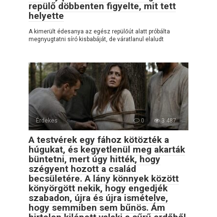
repülő döbbenten figyelte, mit tett
helyette
A kimerült édesanya az egész repülőút alatt próbálta
megnyugtatni síró kisbabáját, de váratlanul elaludt
Érdekes
0
3 487
A testvérek egy fához kötözték a
húgukat, és kegyetlenül meg akarták
büntetni, mert úgy hitték, hogy
szégyent hozott a család
becsületére. A lány könnyek között
könyörgött nekik, hogy engedjék
szabadon, újra és újra ismételve,
hogy semmiben sem bűnös. Ám