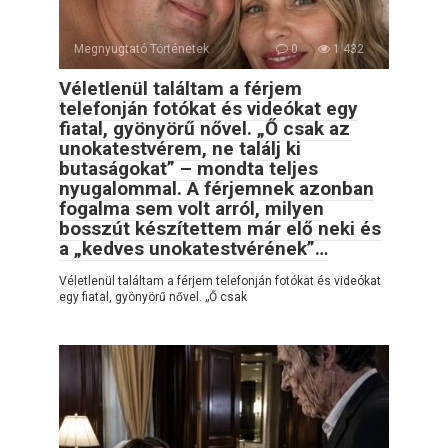
Megnyugtató Történetek
0
1 432
Véletlenül találtam a férjem
telefonján fotókat és videókat egy
fiatal, gyönyörű nővel. „Ő csak az
unokatestvérem, ne találj ki
butaságokat” – mondta teljes
nyugalommal. A férjemnek azonban
fogalma sem volt arról, milyen
bosszút készítettem már elő neki és
a „kedves unokatestvérének”…
Véletlenül találtam a férjem telefonján fotókat és videókat
egy fiatal, gyönyörű nővel. „Ő csak