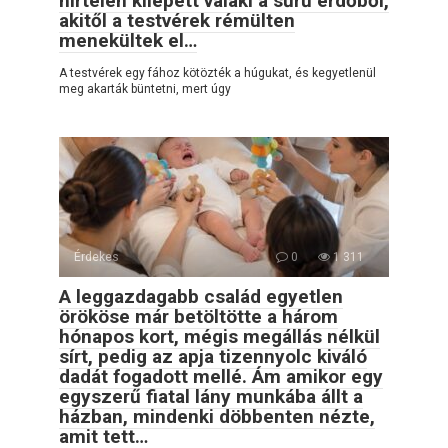
hirtelen kilépett valaki a sűrű erdőből,
akitől a testvérek rémülten
menekültek el…
A testvérek egy fához kötözték a húgukat, és kegyetlenül
meg akarták büntetni, mert úgy
Érdekes
0
1 311
A leggazdagabb család egyetlen
örököse már betöltötte a három
hónapos kort, mégis megállás nélkül
sírt, pedig az apja tizennyolc kiváló
dadát fogadott mellé. Ám amikor egy
egyszerű fiatal lány munkába állt a
házban, mindenki döbbenten nézte,
amit tett…