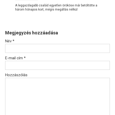
A leggazdagabb család egyetlen örököse már betöltötte a
három hónapos kort, mégis megállás nélkül
Megjegyzés hozzáadása
Név
*
E-mail cím
*
Hozzászólás