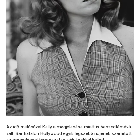
Az idő múlásával Kelly a megjelenése miatt is beszédtémává
vált. Bár fiatalon Hollywood egyik legszebb nőjének számított,
az öregedéssel természetes kihívásokkal kellett