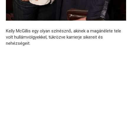
Kelly McGillis egy olyan színésznő, akinek a magánélete tele
volt hullámvölgyekkel, tükrözve karrierje sikereit és
nehézségeit.