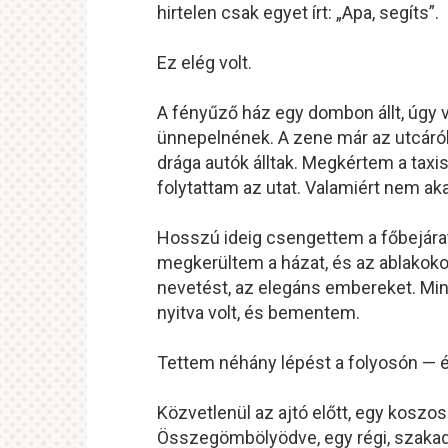
hirtelen csak egyet írt: „Apa, segíts”.
Ez elég volt.
A fényűző ház egy dombon állt, úgy vo
ünnepelnének. A zene már az utcáról 
drága autók álltak. Megkértem a taxis
folytattam az utat. Valamiért nem ak
Hosszú ideig csengettem a főbejárati 
megkerültem a házat, és az ablakokon
nevetést, az elegáns embereket. Min
nyitva volt, és bementem.
Tettem néhány lépést a folyosón — 
Közvetlenül az ajtó előtt, egy koszo
Összegömbölyödve, egy régi, szakadt 