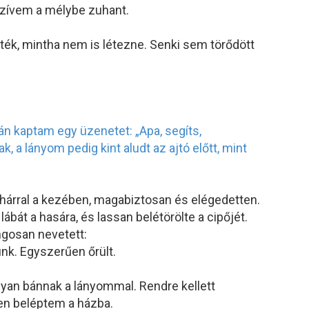
 szívem a mélybe zuhant.
ték, mintha nem is létezne. Senki sem törődött
pohárral a kezében, magabiztosan és elégedetten.
ábát a hasára, és lassan belétörölte a cipőjét.
ngosan nevetett:
nk. Egyszerűen őrült.
an bánnak a lányommal. Rendre kellett
en beléptem a házba.