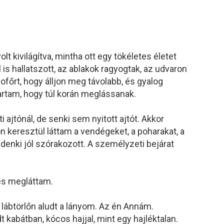
lt kivilágítva, mintha ott egy tökéletes életet
is hallatszott, az ablakok ragyogtak, az udvaron
ofőrt, hogy álljon meg távolabb, és gyalog
artam, hogy túl korán meglássanak.
ajtónál, de senki sem nyitott ajtót. Akkor
 keresztül láttam a vendégeket, a poharakat, a
denki jól szórakozott. A személyzeti bejárat
és megláttam.
s lábtörlőn aludt a lányom. Az én Annám.
kabátban, kócos hajjal, mint egy hajléktalan.