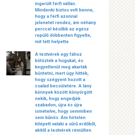
ingerült férfi vállán.
Mindenki biztos volt benne,
hogy a férfi azonnal
jelenetet rendez, ám néhány
perccel később az egész
repülő döbbenten figyelte,
mit tett helyette
A testvérek egy fához
kötözték a húgukat, és
kegyetlenül meg akarták
büntetni, mert úgy hitték,
hogy szégyent hozott a
család becsületére. A lány
könnyek között könyörgött
nekik, hogy engedjék
szabadon, újra és újra
ismételve, hogy semmiben
sem bűnös. Ám hirtelen
kilépett valaki a sűrű erdőből,
akitől a testvérek rémülten