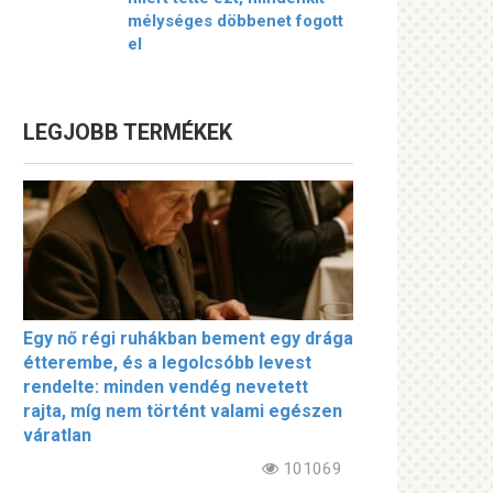
mélységes döbbenet fogott
el
LEGJOBB TERMÉKEK
Egy nő régi ruhákban bement egy drága
étterembe, és a legolcsóbb levest
rendelte: minden vendég nevetett
rajta, míg nem történt valami egészen
váratlan
101069