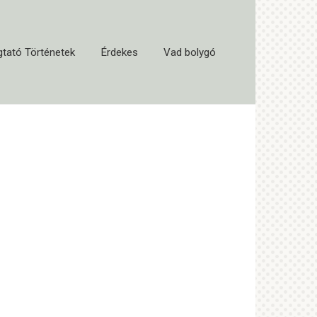
tató Történetek
Érdekes
Vad bolygó