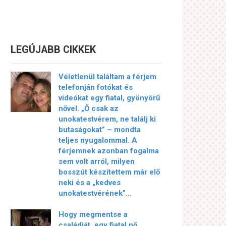
LEGÚJABB CIKKEK
Véletlenül találtam a férjem
telefonján fotókat és
videókat egy fiatal, gyönyörű
nővel. „Ő csak az
unokatestvérem, ne találj ki
butaságokat” – mondta
teljes nyugalommal. A
férjemnek azonban fogalma
sem volt arról, milyen
bosszút készítettem már elő
neki és a „kedves
unokatestvérének”…
Hogy megmentse a
családját, egy fiatal nő