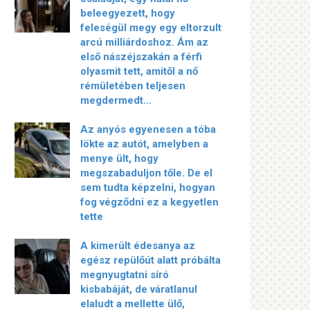
beleegyezett, hogy
feleségül megy egy eltorzult
arcú milliárdoshoz. Ám az
első nászéjszakán a férfi
olyasmit tett, amitől a nő
rémületében teljesen
megdermedt…
Az anyós egyenesen a tóba
lökte az autót, amelyben a
menye ült, hogy
megszabaduljon tőle. De el
sem tudta képzelni, hogyan
fog végződni ez a kegyetlen
tette
A kimerült édesanya az
egész repülőút alatt próbálta
megnyugtatni síró
kisbabáját, de váratlanul
elaludt a mellette ülő,