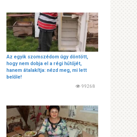
Az egyik szomszédom úgy döntött,
hogy nem dobja el a régi hűtőjét,
hanem átalakítja: nézd meg, mi lett
belőle!
99268