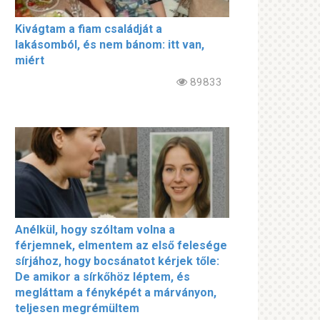
Kivágtam a fiam családját a
lakásomból, és nem bánom: itt van,
miért
89833
Anélkül, hogy szóltam volna a
férjemnek, elmentem az első felesége
sírjához, hogy bocsánatot kérjek tőle:
De amikor a sírkőhöz léptem, és
megláttam a fényképét a márványon,
teljesen megrémültem