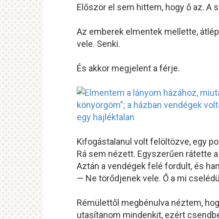
Először el sem hittem, hogy ő az. A
Az emberek elmentek mellette, átlép
vele. Senki.
És akkor megjelent a férje.
Kifogástalanul volt felöltözve, egy 
Rá sem nézett. Egyszerűen rátette a l
Aztán a vendégek felé fordult, és ha
— Ne törődjenek vele. Ő a mi cselédü
Rémülettől megbénulva néztem, hogy
utasítanom mindenkit, ezért csendb