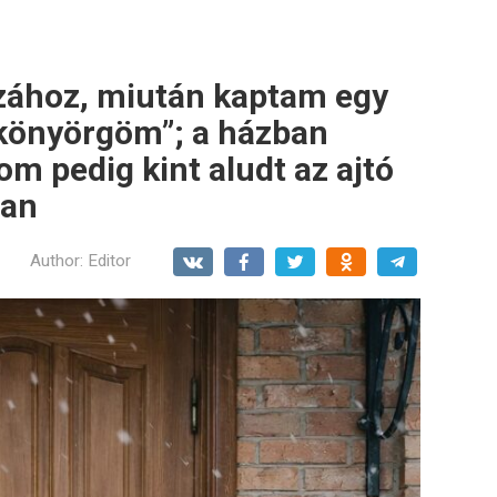
ához, miután kaptam egy
, könyörgöm”; a házban
om pedig kint aludt az ajtó
lan
Author:
Editor