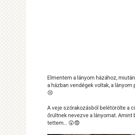
Elmentem a lányom házához, miután 
a házban vendégek voltak, a lányom pe
😢
A veje szórakozásból belétörölte a ci
őrültnek nevezve a lányomat. Amint 
tettem… 😲😨