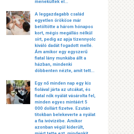
menekültek el…
A leggazdagabb család
egyetlen örököse már
betöltötte a három hónapos
kort, mégis megállás nélkül
sírt, pedig az apja tizennyolc
kiváló dadát fogadott mellé.
Ám amikor egy egyszerű
fiatal lány munkába állt a
házban, mindenki
döbbenten nézte, amit tett…
Egy nő minden nap egy kis
fiolával járta az utcákat, és
fiatal nők nyálát vásárolta fel,
minden egyes mintáért 5
000 dollárt fizetve. Ezután
titokban belekeverte a nyálat
a fia ivóvizébe. Amikor
azonban végül kiderült,
miért tette ezt, mindenkit