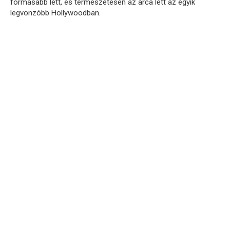
formásabb lett, és természetesen az arca lett az egyik
legvonzóbb Hollywoodban.