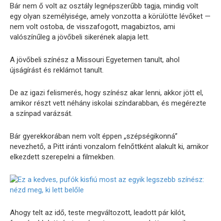
Bár nem ő volt az osztály legnépszerűbb tagja, mindig volt
egy olyan személyisége, amely vonzotta a körülötte lévőket —
nem volt ostoba, de visszafogott, magabiztos, ami
valószínűleg a jövőbeli sikerének alapja lett.
A jövőbeli színész a Missouri Egyetemen tanult, ahol
újságírást és reklámot tanult.
De az igazi felismerés, hogy színész akar lenni, akkor jött el,
amikor részt vett néhány iskolai színdarabban, és megérezte
a színpad varázsát.
Bár gyerekkorában nem volt éppen „szépségikonná”
nevezhető, a Pitt iránti vonzalom felnőttként alakult ki, amikor
elkezdett szerepelni a filmekben.
Ahogy telt az idő, teste megváltozott, leadott pár kilót,