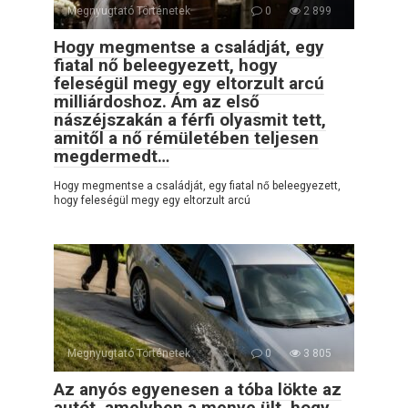
Megnyugtató Történetek
0
2 899
Hogy megmentse a családját, egy
fiatal nő beleegyezett, hogy
feleségül megy egy eltorzult arcú
milliárdoshoz. Ám az első
nászéjszakán a férfi olyasmit tett,
amitől a nő rémületében teljesen
megdermedt…
Hogy megmentse a családját, egy fiatal nő beleegyezett,
hogy feleségül megy egy eltorzult arcú
Megnyugtató Történetek
0
3 805
Az anyós egyenesen a tóba lökte az
autót, amelyben a menye ült, hogy