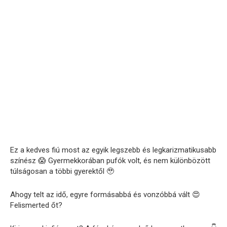
Ez a kedves fiú most az egyik legszebb és legkarizmatikusabb
színész 😱 Gyermekkorában pufók volt, és nem különbözött
túlságosan a többi gyerektől 🥹
Ahogy telt az idő, egyre formásabbá és vonzóbbá vált 😍
Felismerted őt?