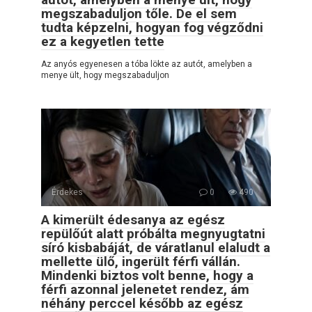
megszabaduljon tőle. De el sem
tudta képzelni, hogyan fog végződni
ez a kegyetlen tette
Az anyós egyenesen a tóba lökte az autót, amelyben a
menye ült, hogy megszabaduljon
Érdekes
0
490
A kimerült édesanya az egész
repülőút alatt próbálta megnyugtatni
síró kisbabáját, de váratlanul elaludt a
mellette ülő, ingerült férfi vállán.
Mindenki biztos volt benne, hogy a
férfi azonnal jelenetet rendez, ám
néhány perccel később az egész