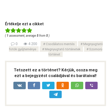
Értékelje ezt a cikket
(
1
assessment, average
5
from
5
)
0
4 200
Csodálatos mentés
Megnyugtató
fotók gyűjteménye
Megnyugtató történetek
Szomorú
történet
Tetszett ez a történet? Kérjük, ossza meg
ezt a bejegyzést családjával és barátaival!