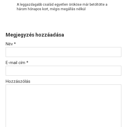
A leggazdagabb család egyetlen örököse már betöltötte a
három hónapos kort, mégis megállás nélkül
Megjegyzés hozzáadása
Név
*
E-mail cím
*
Hozzászólás