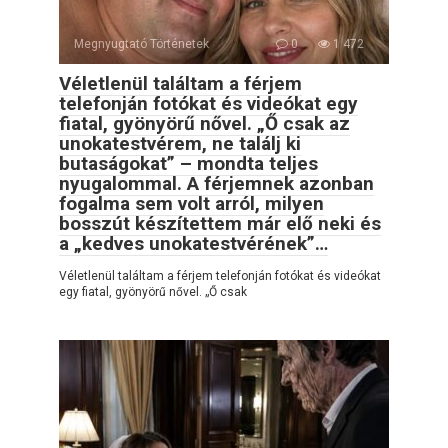
Megnyugtató Történetek
0
1 472
Véletlenül találtam a férjem
telefonján fotókat és videókat egy
fiatal, gyönyörű nővel. „Ő csak az
unokatestvérem, ne találj ki
butaságokat” – mondta teljes
nyugalommal. A férjemnek azonban
fogalma sem volt arról, milyen
bosszút készítettem már elő neki és
a „kedves unokatestvérének”…
Véletlenül találtam a férjem telefonján fotókat és videókat
egy fiatal, gyönyörű nővel. „Ő csak