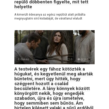
repülő döbbenten figyelte, mit tett
helyette
A kimerült édesanya az egész repülőút alatt próbálta
megnyugtatni síró kisbabáját, de váratlanul elaludt
Érdekes
0
3 566
A testvérek egy fához kötözték a
húgukat, és kegyetlenül meg akarták
büntetni, mert úgy hitték, hogy
szégyent hozott a család
becsületére. A lány könnyek között
könyörgött nekik, hogy engedjék
szabadon, újra és újra ismételve,
hogy semmiben sem bűnös. Ám
hirtelen kilépett valaki a sűrű erdőből,