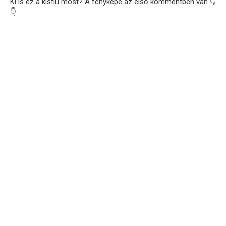
Ki is ez a kisfiú most? A fényképe az első kommentben van 👇
👇