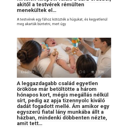
akitől a testvérek rémülten
menekültek el…
A testvérek egy fához kötözték a húgukat, és kegyetlenül
meg akarták büntetni, mert úgy
Érdekes
0
1 336
A leggazdagabb család egyetlen
örököse már betöltötte a három
hónapos kort, mégis megállás nélkül
sírt, pedig az apja tizennyolc kiváló
dadát fogadott mellé. Ám amikor egy
egyszerű fiatal lány munkába állt a
házban, mindenki döbbenten nézte,
amit tett…