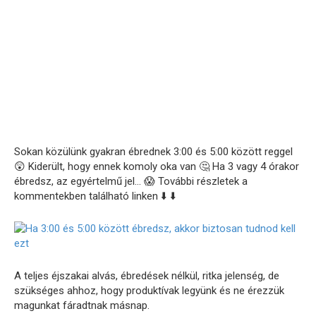
Sokan közülünk gyakran ébrednek 3:00 és 5:00 között reggel
😲 Kiderült, hogy ennek komoly oka van 🤔 Ha 3 vagy 4 órakor
ébredsz, az egyértelmű jel… 😱 További részletek a
kommentekben található linken ⬇️ ⬇️
A teljes éjszakai alvás, ébredések nélkül, ritka jelenség, de
szükséges ahhoz, hogy produktívak legyünk és ne érezzük
magunkat fáradtnak másnap.