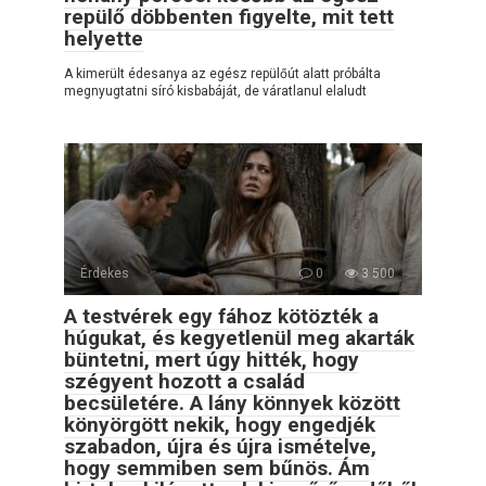
repülő döbbenten figyelte, mit tett
helyette
A kimerült édesanya az egész repülőút alatt próbálta
megnyugtatni síró kisbabáját, de váratlanul elaludt
Érdekes
0
3 500
A testvérek egy fához kötözték a
húgukat, és kegyetlenül meg akarták
büntetni, mert úgy hitték, hogy
szégyent hozott a család
becsületére. A lány könnyek között
könyörgött nekik, hogy engedjék
szabadon, újra és újra ismételve,
hogy semmiben sem bűnös. Ám