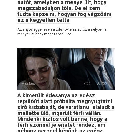
autót, amelyben a menye ült, hogy
megszabaduljon tőle. De el sem
tudta képzelni, hogyan fog végződni
ez a kegyetlen tette
Az anyós egyenesen a tóba lökte az autót, amelyben a
menye ült, hogy megszabaduljon
Érdekes
0
482
A kimerült édesanya az egész
repülőút alatt próbálta megnyugtatni
síró kisbabáját, de váratlanul elaludt a
mellette ülő, ingerült férfi vállán.
Mindenki biztos volt benne, hogy a
férfi azonnal jelenetet rendez, ám
néhány perccel később az egész