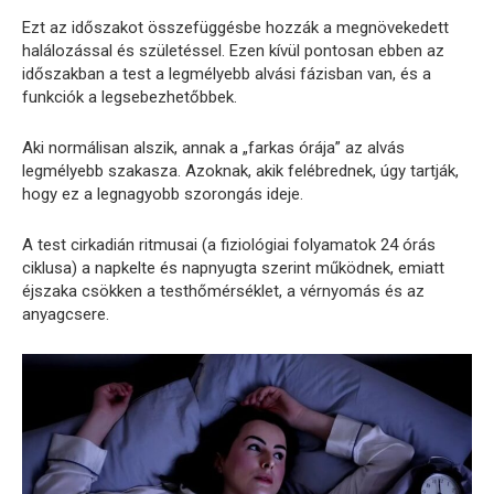
Ezt az időszakot összefüggésbe hozzák a megnövekedett
halálozással és születéssel. Ezen kívül pontosan ebben az
időszakban a test a legmélyebb alvási fázisban van, és a
funkciók a legsebezhetőbbek.
Aki normálisan alszik, annak a „farkas órája” az alvás
legmélyebb szakasza. Azoknak, akik felébrednek, úgy tartják,
hogy ez a legnagyobb szorongás ideje.
A test cirkadián ritmusai (a fiziológiai folyamatok 24 órás
ciklusa) a napkelte és napnyugta szerint működnek, emiatt
éjszaka csökken a testhőmérséklet, a vérnyomás és az
anyagcsere.