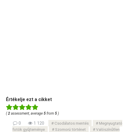
Értékelje ezt a cikket
(
2
assessment, average
5
from
5
)
0
1 120
Csodálatos mentés
Megnyugtató
fotók gyűjteménye
Szomorú történet
Valószínűtlen