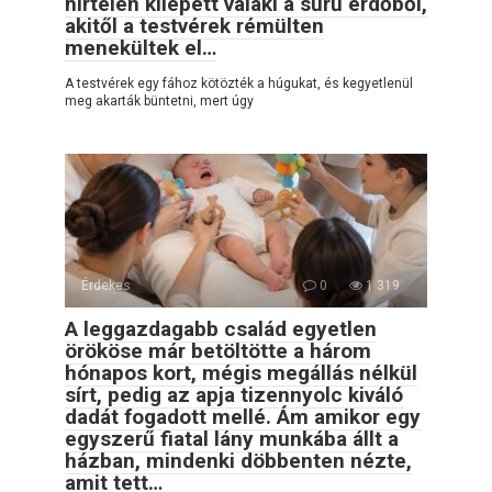
hirtelen kilépett valaki a sűrű erdőből,
akitől a testvérek rémülten
menekültek el…
A testvérek egy fához kötözték a húgukat, és kegyetlenül
meg akarták büntetni, mert úgy
Érdekes
0
1 319
A leggazdagabb család egyetlen
örököse már betöltötte a három
hónapos kort, mégis megállás nélkül
sírt, pedig az apja tizennyolc kiváló
dadát fogadott mellé. Ám amikor egy
egyszerű fiatal lány munkába állt a
házban, mindenki döbbenten nézte,
amit tett…