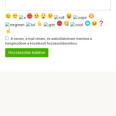
A nevem, e-mail címem, és weboldalcímem mentése a
böngészőben a következő hozzászólásomhoz.
© 2026 Info Oldal
Adatvédelmi szabályzat
|
Cookie-szabályzat
|
Kapcsolatfelvételi űrlap
|
Webhelytérkép
|
DMCA
Minden jog fenntartva. Hivatkozáskor kötelező a
weboldalunkra hivatkozni. A weboldalon található cikkek teljes