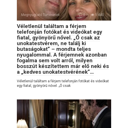
Megnyugtató Történetek
0
1 440
Véletlenül találtam a férjem
telefonján fotókat és videókat egy
fiatal, gyönyörű nővel. „Ő csak az
unokatestvérem, ne találj ki
butaságokat” – mondta teljes
nyugalommal. A férjemnek azonban
fogalma sem volt arról, milyen
bosszút készítettem már elő neki és
a „kedves unokatestvérének”…
Véletlenül találtam a férjem telefonján fotókat és videókat
egy fiatal, gyönyörű nővel. „Ő csak