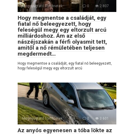
Megnyugtató Történetek
0
2 807
Hogy megmentse a családját, egy
fiatal nő beleegyezett, hogy
feleségül megy egy eltorzult arcú
milliárdoshoz. Ám az első
nászéjszakán a férfi olyasmit tett,
amitől a nő rémületében teljesen
megdermedt…
Hogy megmentse a családját, egy fiatal nő beleegyezett,
hogy feleségül megy egy eltorzult arcú
Megnyugtató Történetek
0
3 601
Az anyós egyenesen a tóba lökte az