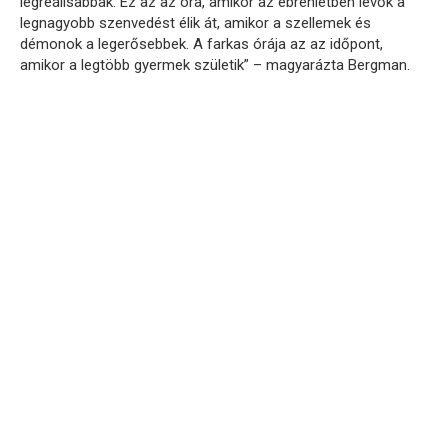
legreálisabbak. Ez az az óra, amikor az ébrenlétben lévők a
legnagyobb szenvedést élik át, amikor a szellemek és
démonok a legerősebbek. A farkas órája az az időpont,
amikor a legtöbb gyermek születik” – magyarázta Bergman.