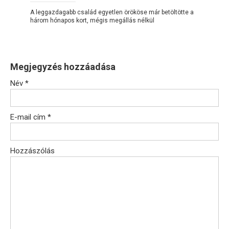
A leggazdagabb család egyetlen örököse már betöltötte a
három hónapos kort, mégis megállás nélkül
Megjegyzés hozzáadása
Név
*
E-mail cím
*
Hozzászólás