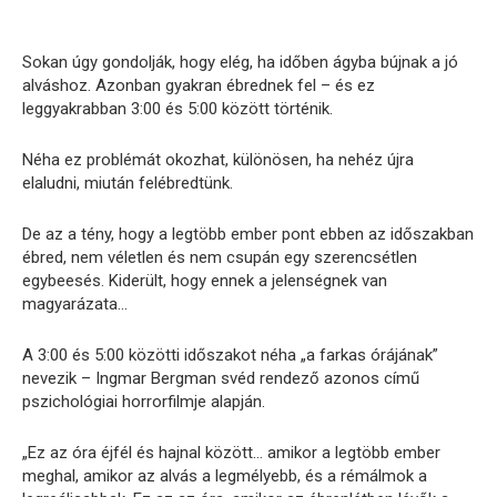
Sokan úgy gondolják, hogy elég, ha időben ágyba bújnak a jó
alváshoz. Azonban gyakran ébrednek fel – és ez
leggyakrabban 3:00 és 5:00 között történik.
Néha ez problémát okozhat, különösen, ha nehéz újra
elaludni, miután felébredtünk.
De az a tény, hogy a legtöbb ember pont ebben az időszakban
ébred, nem véletlen és nem csupán egy szerencsétlen
egybeesés. Kiderült, hogy ennek a jelenségnek van
magyarázata…
A 3:00 és 5:00 közötti időszakot néha „a farkas órájának”
nevezik – Ingmar Bergman svéd rendező azonos című
pszichológiai horrorfilmje alapján.
„Ez az óra éjfél és hajnal között… amikor a legtöbb ember
meghal, amikor az alvás a legmélyebb, és a rémálmok a