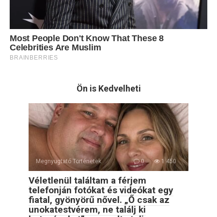
Ön is Kedvelheti
Megnyugtató Történetek
0
1 450
Véletlenül találtam a férjem
telefonján fotókat és videókat egy
fiatal, gyönyörű nővel. „Ő csak az
unokatestvérem, ne találj ki