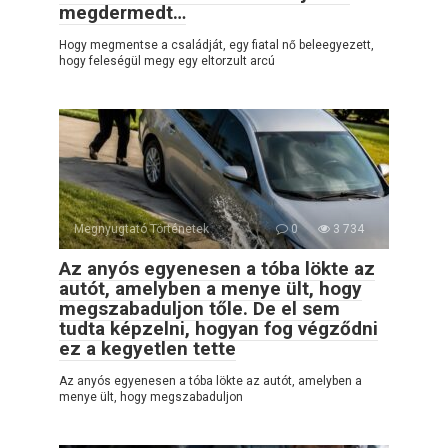
megdermedt…
Hogy megmentse a családját, egy fiatal nő beleegyezett,
hogy feleségül megy egy eltorzult arcú
Megnyugtató Történetek
0
3 734
Az anyós egyenesen a tóba lökte az
autót, amelyben a menye ült, hogy
megszabaduljon tőle. De el sem
tudta képzelni, hogyan fog végződni
ez a kegyetlen tette
Az anyós egyenesen a tóba lökte az autót, amelyben a
menye ült, hogy megszabaduljon