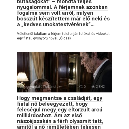
butaságokat” – mondta teljes
nyugalommal. A férjemnek azonban
fogalma sem volt arról, milyen
bosszút készítettem már elő neki és
a „kedves unokatestvérének”…
Véletlenül találtam a férjem telefonján fotókat és videókat
egy fiatal, gyönyörű nővel. „Ő csak
Megnyugtató Történetek
0
2 842
Hogy megmentse a családját, egy
fiatal nő beleegyezett, hogy
feleségül megy egy eltorzult arcú
milliárdoshoz. Ám az első
nászéjszakán a férfi olyasmit tett,
amitől a nő rémületében teljesen