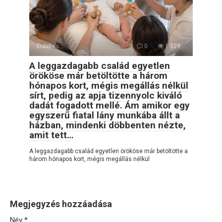
Érdekes
0
1 329
A leggazdagabb család egyetlen
örököse már betöltötte a három
hónapos kort, mégis megállás nélkül
sírt, pedig az apja tizennyolc kiváló
dadát fogadott mellé. Ám amikor egy
egyszerű fiatal lány munkába állt a
házban, mindenki döbbenten nézte,
amit tett…
A leggazdagabb család egyetlen örököse már betöltötte a
három hónapos kort, mégis megállás nélkül
Megjegyzés hozzáadása
Név
*