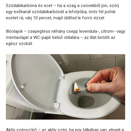
Szódabikarbóna és ecet – ha a szag a csövekből jön, szórj
egy evőkanál szódabikarbónát a lefolyóba, önts fél pohár
ecetet rá, várj 10 percet, majd öblítsd le forró vízzel.
Illóolajok – csepegtess néhány csepp levendula-, citrom- vagy
mentaolajat a WC-papír belső oldalára – az illat betölti az
egész szobát.
Aktív szénszűrő – az aktív szén, ha egy tálkában van, elnyeli a