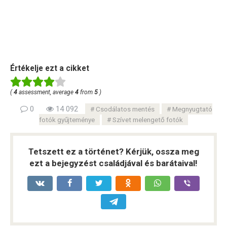
Értékelje ezt a cikket
(
4
assessment, average
4
from
5
)
0
14 092
Csodálatos mentés
Megnyugtató
fotók gyűjteménye
Szívet melengető fotók
Tetszett ez a történet? Kérjük, ossza meg
ezt a bejegyzést családjával és barátaival!