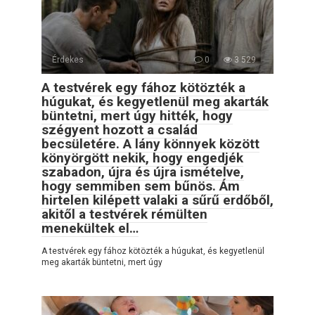
Érdekes
0
3 529
A testvérek egy fához kötözték a
húgukat, és kegyetlenül meg akarták
büntetni, mert úgy hitték, hogy
szégyent hozott a család
becsületére. A lány könnyek között
könyörgött nekik, hogy engedjék
szabadon, újra és újra ismételve,
hogy semmiben sem bűnös. Ám
hirtelen kilépett valaki a sűrű erdőből,
akitől a testvérek rémülten
menekültek el…
A testvérek egy fához kötözték a húgukat, és kegyetlenül
meg akarták büntetni, mert úgy