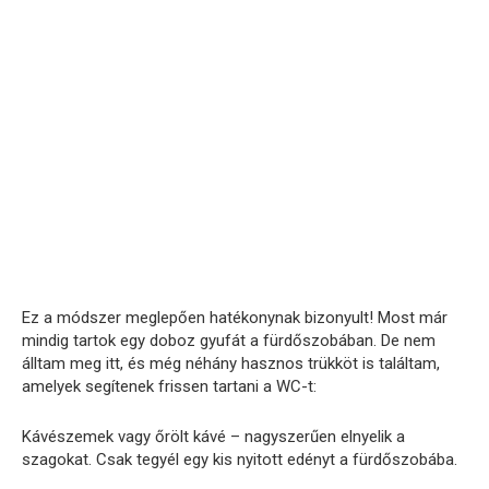
Ez a módszer meglepően hatékonynak bizonyult! Most már
mindig tartok egy doboz gyufát a fürdőszobában. De nem
álltam meg itt, és még néhány hasznos trükköt is találtam,
amelyek segítenek frissen tartani a WC-t:
Kávészemek vagy őrölt kávé – nagyszerűen elnyelik a
szagokat. Csak tegyél egy kis nyitott edényt a fürdőszobába.