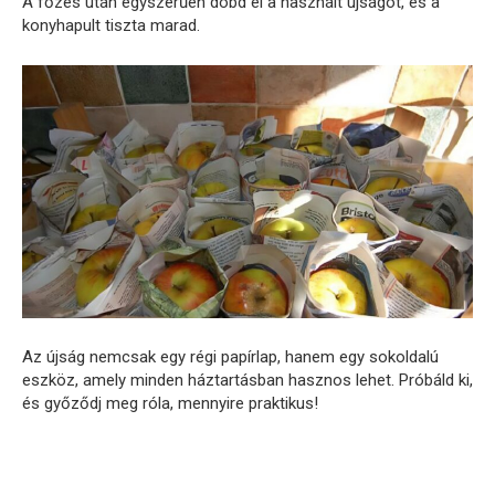
A főzés után egyszerűen dobd el a használt újságot, és a
konyhapult tiszta marad.
Az újság nemcsak egy régi papírlap, hanem egy sokoldalú
eszköz, amely minden háztartásban hasznos lehet. Próbáld ki,
és győződj meg róla, mennyire praktikus!