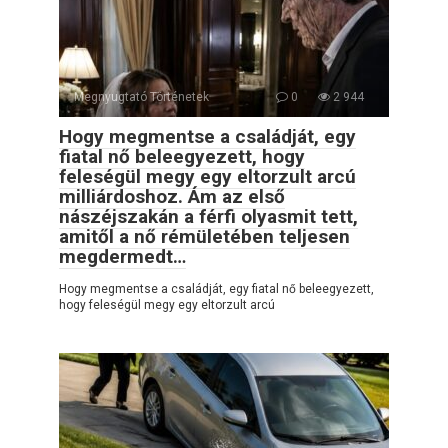
Megnyugtató Történetek
0
2 944
Hogy megmentse a családját, egy
fiatal nő beleegyezett, hogy
feleségül megy egy eltorzult arcú
milliárdoshoz. Ám az első
nászéjszakán a férfi olyasmit tett,
amitől a nő rémületében teljesen
megdermedt…
Hogy megmentse a családját, egy fiatal nő beleegyezett,
hogy feleségül megy egy eltorzult arcú