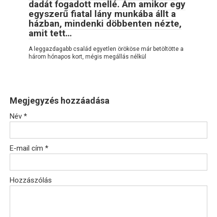
dadát fogadott mellé. Ám amikor egy
egyszerű fiatal lány munkába állt a
házban, mindenki döbbenten nézte,
amit tett…
A leggazdagabb család egyetlen örököse már betöltötte a
három hónapos kort, mégis megállás nélkül
Megjegyzés hozzáadása
Név
*
E-mail cím
*
Hozzászólás