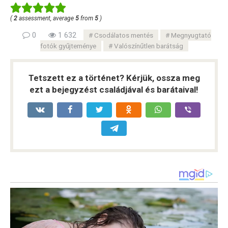
(
2
assessment, average
5
from
5
)
0
1 632
Csodálatos mentés
Megnyugtató
fotók gyűjteménye
Valószínűtlen barátság
Tetszett ez a történet? Kérjük, ossza meg
ezt a bejegyzést családjával és barátaival!