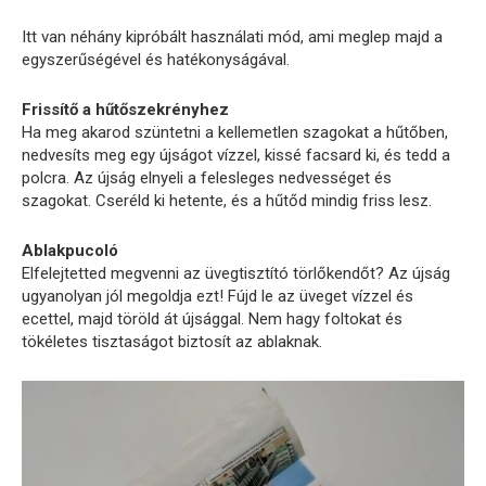
Itt van néhány kipróbált használati mód, ami meglep majd a
egyszerűségével és hatékonyságával.
Frissítő a hűtőszekrényhez
Ha meg akarod szüntetni a kellemetlen szagokat a hűtőben,
nedvesíts meg egy újságot vízzel, kissé facsard ki, és tedd a
polcra. Az újság elnyeli a felesleges nedvességet és
szagokat. Cseréld ki hetente, és a hűtőd mindig friss lesz.
Ablakpucoló
Elfelejtetted megvenni az üvegtisztító törlőkendőt? Az újság
ugyanolyan jól megoldja ezt! Fújd le az üveget vízzel és
ecettel, majd töröld át újsággal. Nem hagy foltokat és
tökéletes tisztaságot biztosít az ablaknak.