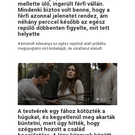
mellette ülő, ingerült férfi vállán.
Mindenki biztos volt benne, hogy a
férfi azonnal jelenetet rendez, ám
néhány perccel később az egész
repülő döbbenten figyelte, mit tett
helyette
A kimerült édesanya az egész repülőút alatt próbálta
megnyugtatni síró kisbabáját, de váratlanul elaludt
Érdekes
0
3 603
A testvérek egy fához kötözték a
húgukat, és kegyetlenül meg akarták
büntetni, mert úgy hitték, hogy
szégyent hozott a család