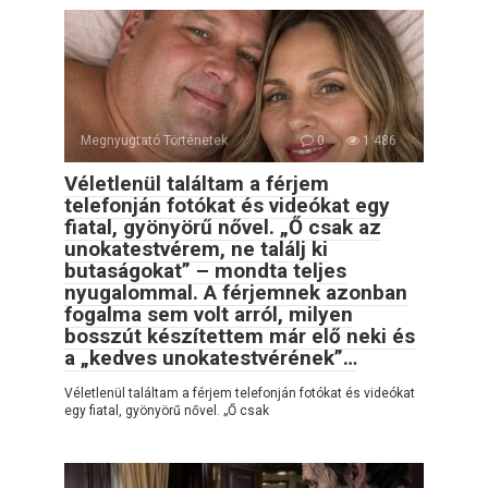
Megnyugtató Történetek
0
1 486
Véletlenül találtam a férjem
telefonján fotókat és videókat egy
fiatal, gyönyörű nővel. „Ő csak az
unokatestvérem, ne találj ki
butaságokat” – mondta teljes
nyugalommal. A férjemnek azonban
fogalma sem volt arról, milyen
bosszút készítettem már elő neki és
a „kedves unokatestvérének”…
Véletlenül találtam a férjem telefonján fotókat és videókat
egy fiatal, gyönyörű nővel. „Ő csak