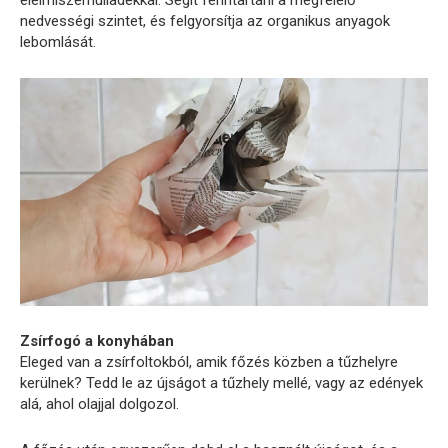
élelmiszerhulladékkal. Segít fenntartani a megfelelő
nedvességi szintet, és felgyorsítja az organikus anyagok
lebomlását.
Zsírfogó a konyhában
Eleged van a zsírfoltokból, amik főzés közben a tűzhelyre
kerülnek? Tedd le az újságot a tűzhely mellé, vagy az edények
alá, ahol olajjal dolgozol.