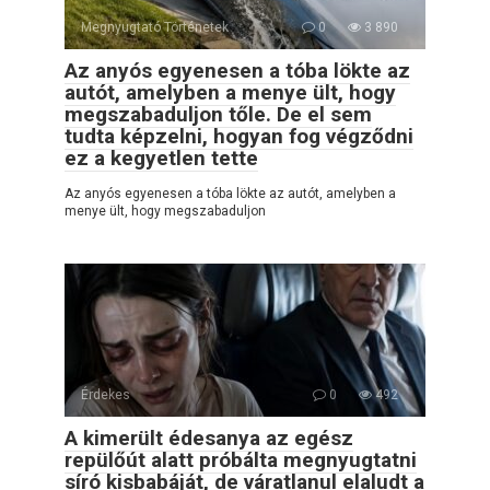
Megnyugtató Történetek
0
3 890
Az anyós egyenesen a tóba lökte az
autót, amelyben a menye ült, hogy
megszabaduljon tőle. De el sem
tudta képzelni, hogyan fog végződni
ez a kegyetlen tette
Az anyós egyenesen a tóba lökte az autót, amelyben a
menye ült, hogy megszabaduljon
Érdekes
0
492
A kimerült édesanya az egész
repülőút alatt próbálta megnyugtatni
síró kisbabáját, de váratlanul elaludt a