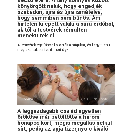
becsületére. A lány könnyek között
könyörgött nekik, hogy engedjék
szabadon, újra és újra ismételve,
hogy semmiben sem bűnös. Ám
hirtelen kilépett valaki a sűrű erdőből,
akitől a testvérek rémülten
menekültek el…
A testvérek egy fához kötözték a húgukat, és kegyetlenül
meg akarták büntetni, mert úgy
Érdekes
0
1 338
A leggazdagabb család egyetlen
örököse már betöltötte a három
hónapos kort, mégis megállás nélkül
sírt, pedig az apja tizennyolc kiváló