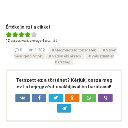
Értékelje ezt a cikket
(
2
assessment, average
4
from
5
)
0
1 302
Megnyugtató történetek
Szívet
melengető fotók
Vadon élő állatok
Valószínűtlen
barátság
Tetszett ez a történet? Kérjük, ossza meg
ezt a bejegyzést családjával és barátaival!