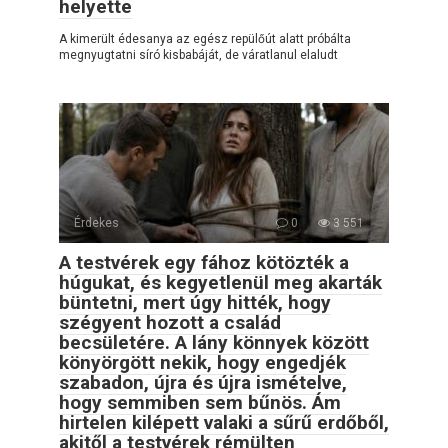
helyette
A kimerült édesanya az egész repülőút alatt próbálta
megnyugtatni síró kisbabáját, de váratlanul elaludt
Érdekes
0
3 551
A testvérek egy fához kötözték a
húgukat, és kegyetlenül meg akarták
büntetni, mert úgy hitték, hogy
szégyent hozott a család
becsületére. A lány könnyek között
könyörgött nekik, hogy engedjék
szabadon, újra és újra ismételve,
hogy semmiben sem bűnös. Ám
hirtelen kilépett valaki a sűrű erdőből,
akitől a testvérek rémülten