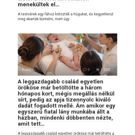
menekültek el…
A testvérek egy fához kötözték a húgukat, és kegyetlenül
meg akarták büntetni, mert úgy
Érdekes
0
1 333
A leggazdagabb család egyetlen
örököse már betöltötte a három
hónapos kort, mégis megállás nélkül
sírt, pedig az apja tizennyolc kiváló
dadát fogadott mellé. Ám amikor egy
egyszerű fiatal lány munkába állt a
házban, mindenki döbbenten nézte,
amit tett…
A leggazdagabb család egyetlen örököse már betöltötte a