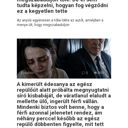
tudta képzelni, hogyan fog végződni
ez a kegyetlen tette
Az anyós egyenesen a tóba lökte az autót, amelyben a
menye ült, hogy megszabaduljon
Érdekes
0
489
A kimerült édesanya az egész
repülőút alatt próbálta megnyugtatni
síró kisbabáját, de váratlanul elaludt a
mellette ülő, ingerült férfi vállán.
Mindenki biztos volt benne, hogy a
férfi azonnal jelenetet rendez, ám
néhány perccel később az egész
repülő döbbenten figyelte, mit tett