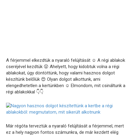
A férjemmel elkezdtük a nyaraló felújítását ☺️ A régi ablakok
cseréjével kezdtük 😲 Ahelyett, hogy kidobtuk volna a régi
ablakokat, úgy döntöttünk, hogy valami hasznos dolgot
készítünk belőlük 😍 Olyan dolgot alkottunk, ami
elengedhetetlen a kertünkben ☺️ Elmondom, mit csináltunk a
régi ablakokkal 👇👇
Már régóta terveztük a nyaraló felújítását a férjemmel, mert
ez a hely nagyon fontos számunkra, de már kezdett elég