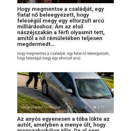
Hogy megmentse a családját, egy
fiatal nő beleegyezett, hogy
feleségül megy egy eltorzult arcú
milliárdoshoz. Ám az első
nászéjszakán a férfi olyasmit tett,
amitől a nő rémületében teljesen
megdermedt…
Hogy megmentse a családját, egy fiatal nő beleegyezett,
hogy feleségül megy egy eltorzult arcú
Megnyugtató Történetek
0
3 777
Az anyós egyenesen a tóba lökte az
autót, amelyben a menye ült, hogy
megszabaduljon tőle. De el sem