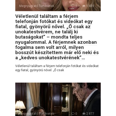
Megnyugtató Történetek
0
1 459
Véletlenül találtam a férjem
telefonján fotókat és videókat egy
fiatal, gyönyörű nővel. „Ő csak az
unokatestvérem, ne találj ki
butaságokat” – mondta teljes
nyugalommal. A férjemnek azonban
fogalma sem volt arról, milyen
bosszút készítettem már elő neki és
a „kedves unokatestvérének”…
Véletlenül találtam a férjem telefonján fotókat és videókat
egy fiatal, gyönyörű nővel. „Ő csak
Megnyugtató Történetek
0
2 877