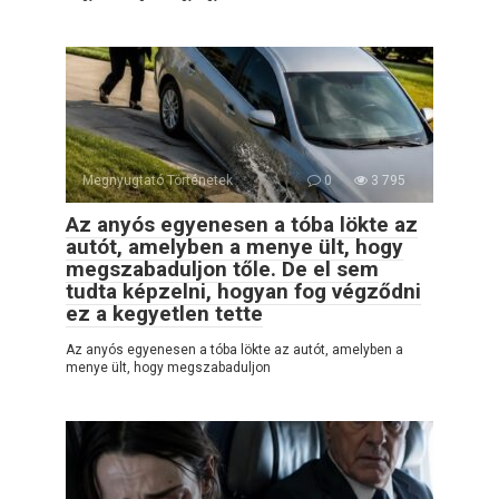
Megnyugtató Történetek
0
3 795
Az anyós egyenesen a tóba lökte az
autót, amelyben a menye ült, hogy
megszabaduljon tőle. De el sem
tudta képzelni, hogyan fog végződni
ez a kegyetlen tette
Az anyós egyenesen a tóba lökte az autót, amelyben a
menye ült, hogy megszabaduljon