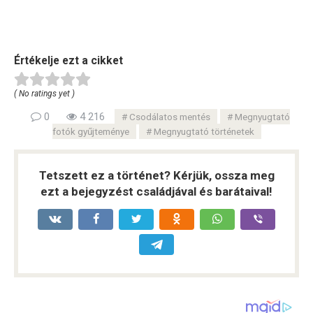
Értékelje ezt a cikket
( No ratings yet )
0
4 216
Csodálatos mentés
Megnyugtató
fotók gyűjteménye
Megnyugtató történetek
Tetszett ez a történet? Kérjük, ossza meg
ezt a bejegyzést családjával és barátaival!