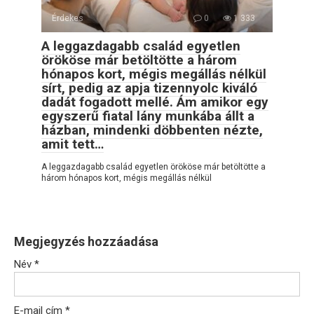
Érdekes
0
1 333
A leggazdagabb család egyetlen
örököse már betöltötte a három
hónapos kort, mégis megállás nélkül
sírt, pedig az apja tizennyolc kiváló
dadát fogadott mellé. Ám amikor egy
egyszerű fiatal lány munkába állt a
házban, mindenki döbbenten nézte,
amit tett…
A leggazdagabb család egyetlen örököse már betöltötte a
három hónapos kort, mégis megállás nélkül
Megjegyzés hozzáadása
Név
*
E-mail cím
*