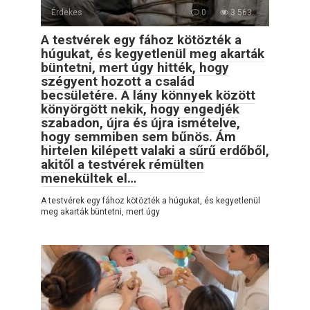
Érdekes
0
3 563
A testvérek egy fához kötözték a
húgukat, és kegyetlenül meg akarták
büntetni, mert úgy hitték, hogy
szégyent hozott a család
becsületére. A lány könnyek között
könyörgött nekik, hogy engedjék
szabadon, újra és újra ismételve,
hogy semmiben sem bűnös. Ám
hirtelen kilépett valaki a sűrű erdőből,
akitől a testvérek rémülten
menekültek el…
A testvérek egy fához kötözték a húgukat, és kegyetlenül
meg akarták büntetni, mert úgy