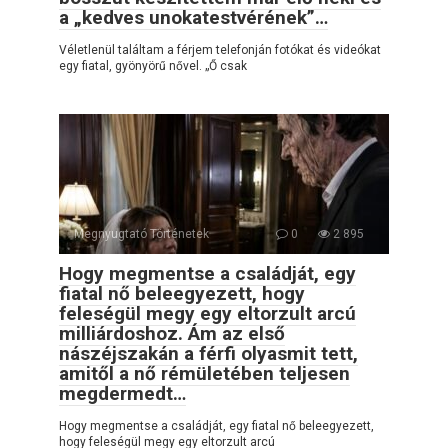
a „kedves unokatestvérének”…
Véletlenül találtam a férjem telefonján fotókat és videókat
egy fiatal, gyönyörű nővel. „Ő csak
Megnyugtató Történetek
0
2 895
Hogy megmentse a családját, egy
fiatal nő beleegyezett, hogy
feleségül megy egy eltorzult arcú
milliárdoshoz. Ám az első
nászéjszakán a férfi olyasmit tett,
amitől a nő rémületében teljesen
megdermedt…
Hogy megmentse a családját, egy fiatal nő beleegyezett,
hogy feleségül megy egy eltorzult arcú