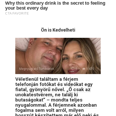
Ön is Kedvelheti
Megnyugtató Történetek
0
1 470
Véletlenül találtam a férjem
telefonján fotókat és videókat egy
fiatal, gyönyörű nővel. „Ő csak az
unokatestvérem, ne találj ki
butaságokat” – mondta teljes
nyugalommal. A férjemnek azonban
fogalma sem volt arról, milyen
bosszút készítettem már elő neki és