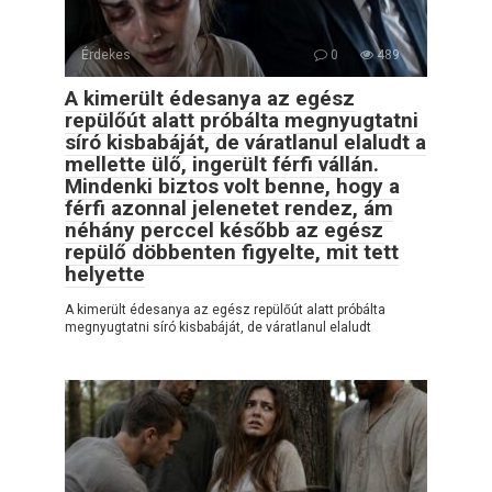
Érdekes
0
489
A kimerült édesanya az egész
repülőút alatt próbálta megnyugtatni
síró kisbabáját, de váratlanul elaludt a
mellette ülő, ingerült férfi vállán.
Mindenki biztos volt benne, hogy a
férfi azonnal jelenetet rendez, ám
néhány perccel később az egész
repülő döbbenten figyelte, mit tett
helyette
A kimerült édesanya az egész repülőút alatt próbálta
megnyugtatni síró kisbabáját, de váratlanul elaludt