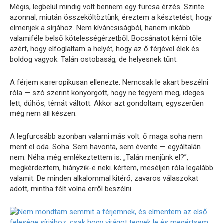
Mégis, legbelül mindig volt bennem egy furcsa érzés. Szinte
azonnal, miután összeköltöztünk, éreztem a késztetést, hogy
elmenjek a sírjához. Nem kíváncsiságból, hanem inkább
valamiféle belső kötelességérzetből. Bocsánatot kérni tőle
azért, hogy elfoglaltam a helyét, hogy az ő férjével élek és
boldog vagyok. Talán ostobaság, de helyesnek tűnt.
A férjem категорikusan ellenezte. Nemcsak le akart beszélni
róla — szó szerint könyörgött, hogy ne tegyem meg, ideges
lett, dühös, témát váltott. Akkor azt gondoltam, egyszerűen
még nem áll készen.
A legfurcsább azonban valami más volt: ő maga soha nem
ment el oda. Soha. Sem havonta, sem évente — egyáltalán
nem. Néha még emlékeztettem is: „Talán menjünk el?”,
megkérdeztem, hiányzik-e neki, kértem, meséljen róla legalább
valamit. De minden alkalommal kitérő, zavaros válaszokat
adott, mintha félt volna erről beszélni.