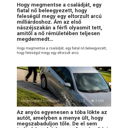
Hogy megmentse a családját, egy
fiatal nő beleegyezett, hogy
feleségül megy egy eltorzult arcú
milliárdoshoz. Ám az első
nászéjszakán a férfi olyasmit tett,
amitől a nő rémületében teljesen
megdermedt…
Hogy megmentse a családját, egy fiatal nő beleegyezett,
hogy feleségül megy egy eltorzult arcú
Megnyugtató Történetek
0
3 688
Az anyós egyenesen a tóba lökte az
autót, amelyben a menye ült, hogy
megszabaduljon tőle. De el sem