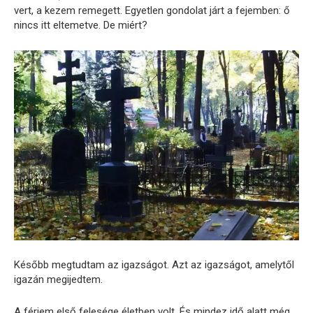
vert, a kezem remegett. Egyetlen gondolat járt a fejemben: ő
nincs itt eltemetve. De miért?
Később megtudtam az igazságot. Azt az igazságot, amelytől
igazán megijedtem.
A férjem első felesége életben volt. És mindez idő alatt még