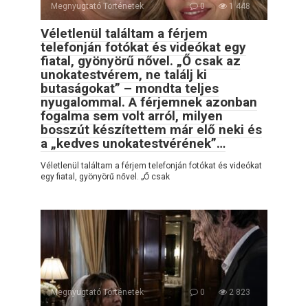
Megnyugtató Történetek
0
1 448
Véletlenül találtam a férjem
telefonján fotókat és videókat egy
fiatal, gyönyörű nővel. „Ő csak az
unokatestvérem, ne találj ki
butaságokat” – mondta teljes
nyugalommal. A férjemnek azonban
fogalma sem volt arról, milyen
bosszút készítettem már elő neki és
a „kedves unokatestvérének”…
Véletlenül találtam a férjem telefonján fotókat és videókat
egy fiatal, gyönyörű nővel. „Ő csak
Megnyugtató Történetek
0
2 823