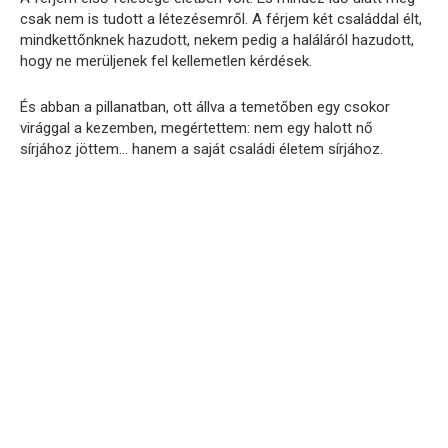
csak nem is tudott a létezésemről. A férjem két családdal élt,
mindkettőnknek hazudott, nekem pedig a haláláról hazudott,
hogy ne merüljenek fel kellemetlen kérdések.
És abban a pillanatban, ott állva a temetőben egy csokor
virággal a kezemben, megértettem: nem egy halott nő
sírjához jöttem… hanem a saját családi életem sírjához.