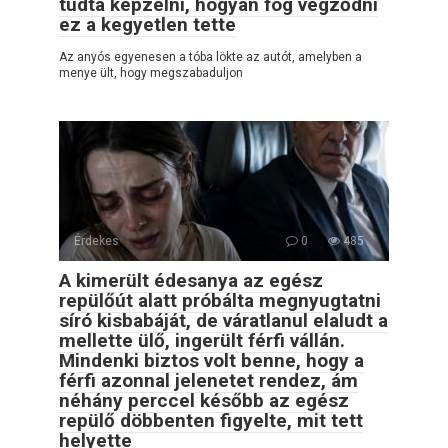
tudta képzelni, hogyan fog végződni
ez a kegyetlen tette
Az anyós egyenesen a tóba lökte az autót, amelyben a
menye ült, hogy megszabaduljon
Érdekes
0
485
A kimerült édesanya az egész
repülőút alatt próbálta megnyugtatni
síró kisbabáját, de váratlanul elaludt a
mellette ülő, ingerült férfi vállán.
Mindenki biztos volt benne, hogy a
férfi azonnal jelenetet rendez, ám
néhány perccel később az egész
repülő döbbenten figyelte, mit tett
helyette