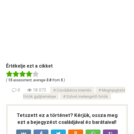
Értékelje ezt a cikket
(
15
assessment, average
3.8
from
5
)
0
18 073
Csodálatos mentés
Megnyugtató
fotók gyűjteménye
Szívet melengető fotók
Tetszett ez a történet? Kérjük, ossza meg
ezt a bejegyzést családjával és barátaival!