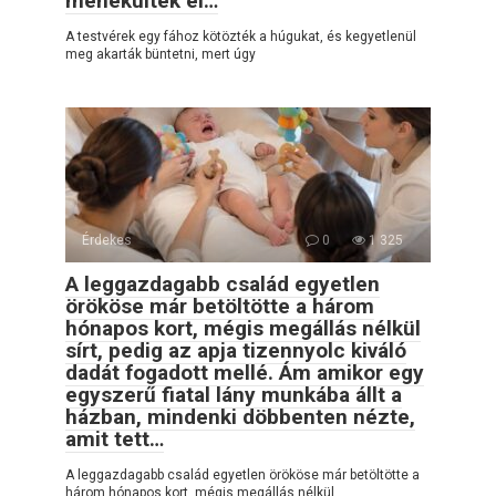
menekültek el…
A testvérek egy fához kötözték a húgukat, és kegyetlenül
meg akarták büntetni, mert úgy
Érdekes
0
1 325
A leggazdagabb család egyetlen
örököse már betöltötte a három
hónapos kort, mégis megállás nélkül
sírt, pedig az apja tizennyolc kiváló
dadát fogadott mellé. Ám amikor egy
egyszerű fiatal lány munkába állt a
házban, mindenki döbbenten nézte,
amit tett…
A leggazdagabb család egyetlen örököse már betöltötte a
három hónapos kort, mégis megállás nélkül