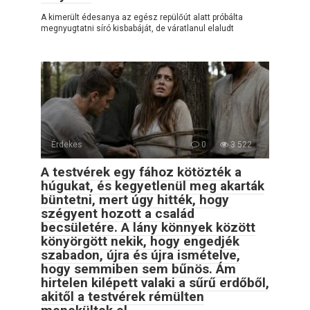
A kimerült édesanya az egész repülőút alatt próbálta
megnyugtatni síró kisbabáját, de váratlanul elaludt
Érdekes
0
3 522
A testvérek egy fához kötözték a
húgukat, és kegyetlenül meg akarták
büntetni, mert úgy hitték, hogy
szégyent hozott a család
becsületére. A lány könnyek között
könyörgött nekik, hogy engedjék
szabadon, újra és újra ismételve,
hogy semmiben sem bűnös. Ám
hirtelen kilépett valaki a sűrű erdőből,
akitől a testvérek rémülten