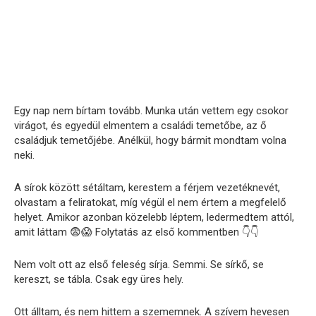
Egy nap nem bírtam tovább. Munka után vettem egy csokor
virágot, és egyedül elmentem a családi temetőbe, az ő
családjuk temetőjébe. Anélkül, hogy bármit mondtam volna
neki.
A sírok között sétáltam, kerestem a férjem vezetéknevét,
olvastam a feliratokat, míg végül el nem értem a megfelelő
helyet. Amikor azonban közelebb léptem, ledermedtem attól,
amit láttam 😨😱 Folytatás az első kommentben 👇👇
Nem volt ott az első feleség sírja. Semmi. Se sírkő, se
kereszt, se tábla. Csak egy üres hely.
Ott álltam, és nem hittem a szememnek. A szívem hevesen