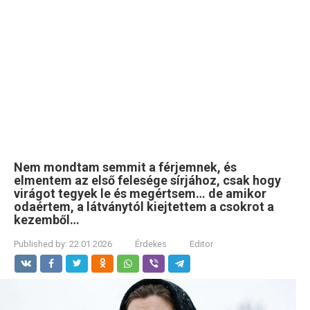
Nem mondtam semmit a férjemnek, és
elmentem az első felesége sírjához, csak hogy
virágot tegyek le és megértsem… de amikor
odaértem, a látványtól kiejtettem a csokrot a
kezemből…
Published by:
22.01.2026
Érdekes
Editor