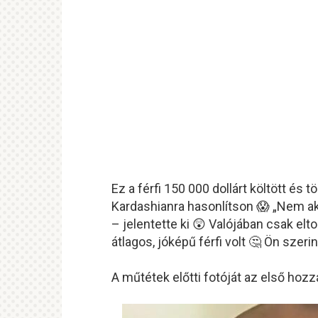
Ez
a
férfi
150
000
dollárt
költött
és
t
Kardashianra
hasonlítson 😱 „
Nem
a
–
jelentette
ki 😲
Valójában
csak
elto
átlagos,
jóképű
férfi
volt 🤔
Ön
szeri
A
műtétek
előtti
fotóját
az
első
hozz