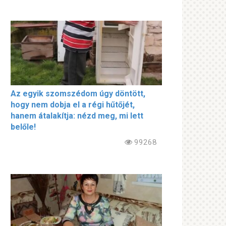
Az egyik szomszédom úgy döntött,
hogy nem dobja el a régi hűtőjét,
hanem átalakítja: nézd meg, mi lett
belőle!
99268