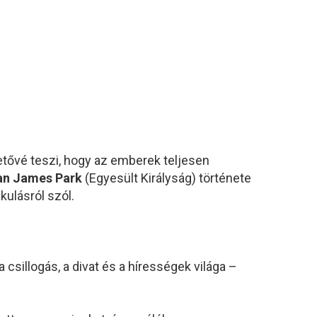
etővé
teszi,
hogy
az
emberek
teljesen
an
James
Park
(
Egyesült
Királyság)
története
akulásról
szól.
a
csillogás,
a
divat
és
a
hírességek
világa –