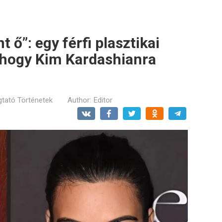
t ő”: egy férfi plasztikai
 hogy Kim Kardashianra
tató Történetek
Author:
Editor