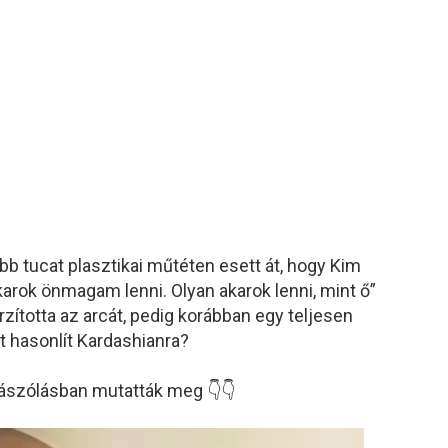
öbb
tucat
plasztikai
műtéten
esett
át,
hogy
Kim
karok
önmagam
lenni.
Olyan
akarok
lenni,
mint
ő”
rzította
az
arcát,
pedig
korábban
egy
teljesen
nt
hasonlít
Kardashianra?
ászólásban
mutatták
meg 👇👇