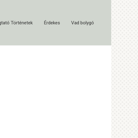
tató Történetek
Érdekes
Vad bolygó