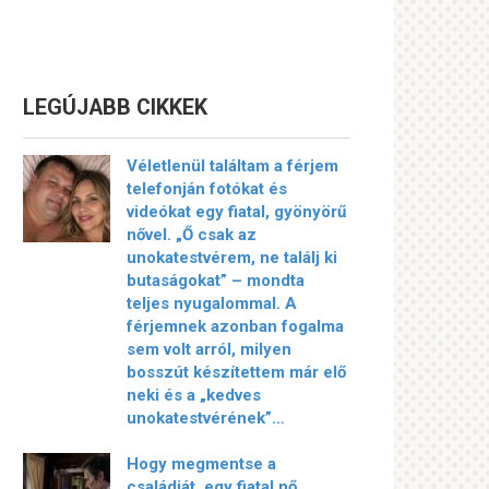
LEGÚJABB CIKKEK
Véletlenül találtam a férjem
telefonján fotókat és
videókat egy fiatal, gyönyörű
nővel. „Ő csak az
unokatestvérem, ne találj ki
butaságokat” – mondta
teljes nyugalommal. A
férjemnek azonban fogalma
sem volt arról, milyen
bosszút készítettem már elő
neki és a „kedves
unokatestvérének”…
Hogy megmentse a
családját, egy fiatal nő