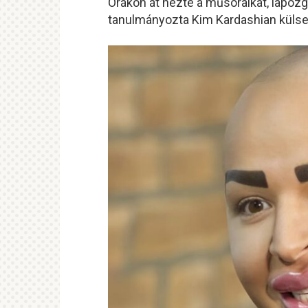
Órákon
át
nézte
a
műsoraikat,
lapozg
tanulmányozta
Kim
Kardashian
külse