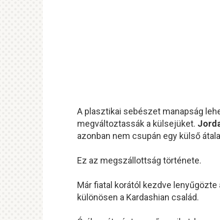
A
plasztikai
sebészet
manapság
leh
megváltoztassák
a
külsejüket.
Jord
azonban
nem
csupán
egy
külső
átal
Ez
az
megszállottság
története.
Már
fiatal
korától
kezdve
lenyűgözte
különösen
a
Kardashian
család.