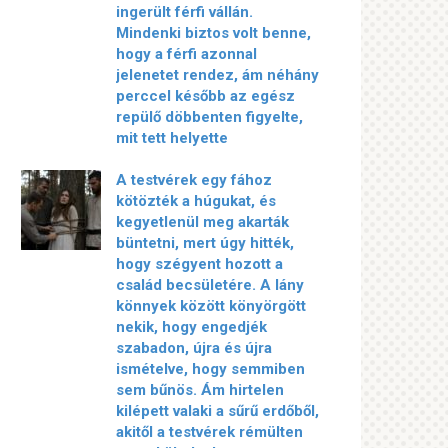
ingerült férfi vállán.
Mindenki biztos volt benne,
hogy a férfi azonnal
jelenetet rendez, ám néhány
perccel később az egész
repülő döbbenten figyelte,
mit tett helyette
A testvérek egy fához
kötözték a húgukat, és
kegyetlenül meg akarták
büntetni, mert úgy hitték,
hogy szégyent hozott a
család becsületére. A lány
könnyek között könyörgött
nekik, hogy engedjék
szabadon, újra és újra
ismételve, hogy semmiben
sem bűnös. Ám hirtelen
kilépett valaki a sűrű erdőből,
akitől a testvérek rémülten