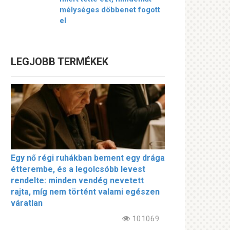
mélységes döbbenet fogott
el
LEGJOBB TERMÉKEK
Egy nő régi ruhákban bement egy drága
étterembe, és a legolcsóbb levest
rendelte: minden vendég nevetett
rajta, míg nem történt valami egészen
váratlan
101069