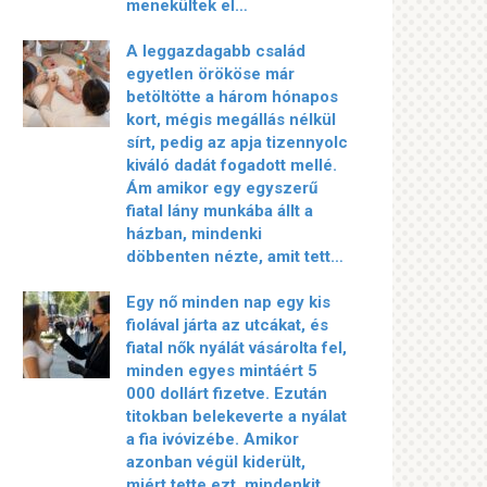
menekültek el…
A leggazdagabb család
egyetlen örököse már
betöltötte a három hónapos
kort, mégis megállás nélkül
sírt, pedig az apja tizennyolc
kiváló dadát fogadott mellé.
Ám amikor egy egyszerű
fiatal lány munkába állt a
házban, mindenki
döbbenten nézte, amit tett…
Egy nő minden nap egy kis
fiolával járta az utcákat, és
fiatal nők nyálát vásárolta fel,
minden egyes mintáért 5
000 dollárt fizetve. Ezután
titokban belekeverte a nyálat
a fia ivóvizébe. Amikor
azonban végül kiderült,
miért tette ezt, mindenkit