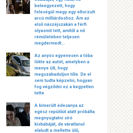
beleegyezett, hogy
feleségül megy egy eltorzult
arcú milliárdoshoz. Ám az
első nászéjszakán a férfi
olyasmit tett, amitől a nő
rémületében teljesen
megdermedt…
Az anyós egyenesen a tóba
lökte az autót, amelyben a
menye ült, hogy
megszabaduljon tőle. De el
sem tudta képzelni, hogyan
fog végződni ez a kegyetlen
tette
A kimerült édesanya az
egész repülőút alatt próbálta
megnyugtatni síró
kisbabáját, de váratlanul
elaludt a mellette ülő,