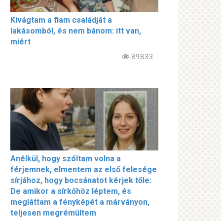
Kivágtam a fiam családját a
lakásomból, és nem bánom: itt van,
miért
89833
Anélkül, hogy szóltam volna a
férjemnek, elmentem az első felesége
sírjához, hogy bocsánatot kérjek tőle:
De amikor a sírkőhöz léptem, és
megláttam a fényképét a márványon,
teljesen megrémültem