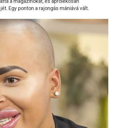
atta
a
magazinokat,
és
aprólékosan
jét.
Egy
ponton
a
rajongás
mániává
vált.