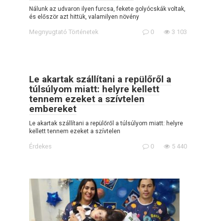
Nálunk az udvaron ilyen furcsa, fekete golyócskák voltak,
és először azt hittük, valamilyen növény
Megnyugtató Történetek
0
3 103
Le akartak szállítani a repülőről a
túlsúlyom miatt: helyre kellett
tennem ezeket a szívtelen
embereket
Le akartak szállítani a repülőről a túlsúlyom miatt: helyre
kellett tennem ezeket a szívtelen
Érdekes
0
5 440