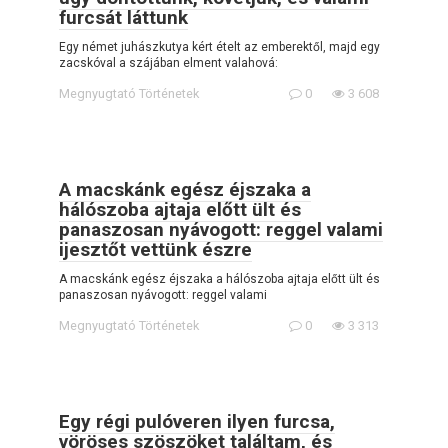
furcsát láttunk
Egy német juhászkutya kért ételt az emberektől, majd egy
zacskóval a szájában elment valahová:
Megnyugtató Történetek
0
3 608
A macskánk egész éjszaka a
hálószoba ajtaja előtt ült és
panaszosan nyávogott: reggel valami
ijesztőt vettünk észre
A macskánk egész éjszaka a hálószoba ajtaja előtt ült és
panaszosan nyávogott: reggel valami
Megnyugtató Történetek
0
3 313
Egy régi pulóveren ilyen furcsa,
vöröses szöszöket találtam, és