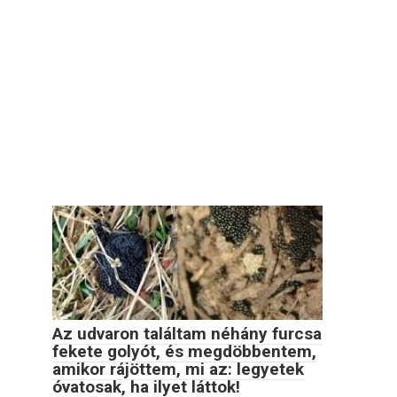
Az udvaron találtam néhány furcsa
fekete golyót, és megdöbbentem,
amikor rájöttem, mi az: legyetek
óvatosak, ha ilyet láttok!