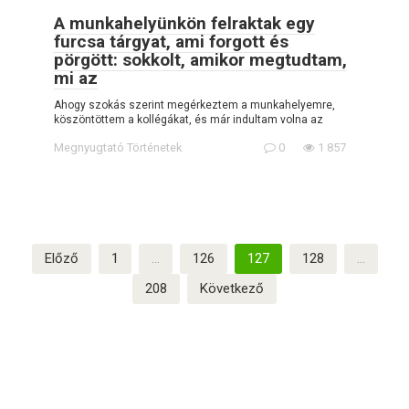
A munkahelyünkön felraktak egy
furcsa tárgyat, ami forgott és
pörgött: sokkolt, amikor megtudtam,
mi az
Ahogy szokás szerint megérkeztem a munkahelyemre,
köszöntöttem a kollégákat, és már indultam volna az
Megnyugtató Történetek
0
1 857
Bejegyzések
Előző
1
…
126
127
128
…
lapozása
208
Következő