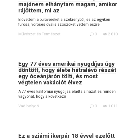
majdnem elhánytam magam, amikor
rájöttem, mi az
Elővettem a pulóvereket a szekrényből, és az egyiken
furcsa, vöröses ovális szöszöket vettem észre.
Művészet és Természet
0
2 810
Egy 77 éves amerikai nyugdíjas úgy
döntött, hogy élete hátralévő részét
egy óceánjárón tölti, és most
végtelen vakációt élvez
A 77 éves kaliforniai nyugdíjas eladta a házát és minden
vagyonát, hogy a következő
Vad bolygó
0
1 011
Ez a sziámi ikerpár 18 évvel ezelőtt