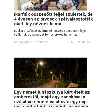
Ikerfiúk összenőtt fejjel születtek, de
4 évesen az orvosok szétválasztották
őket: így néznek ki ma
Ezek a Brazíliából származó testvérek összenőtt fejjel
születtek, és nemcsak fontos ereket, hanem az
Megnyugtató Történetek
0
10 896
Egy német juhászkutya kért ételt az
emberektől, majd egy zacskóval a
szájában elment valahová: egy nap
úgy döntöttünk, követjük, és valami