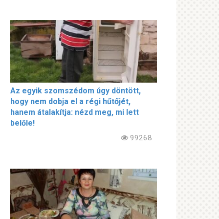
Az egyik szomszédom úgy döntött,
hogy nem dobja el a régi hűtőjét,
hanem átalakítja: nézd meg, mi lett
belőle!
99268