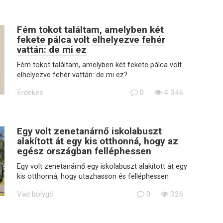
Fém tokot találtam, amelyben két
fekete pálca volt elhelyezve fehér
vattán: de mi ez
Fém tokot találtam, amelyben két fekete pálca volt
elhelyezve fehér vattán: de mi ez?
Érdekes
0
4 346
Egy volt zenetanárnő iskolabuszt
alakított át egy kis otthonná, hogy az
egész országban felléphessen
Egy volt zenetanárnő egy iskolabuszt alakított át egy
kis otthonná, hogy utazhasson és felléphessen
Vad bolygó
0
326