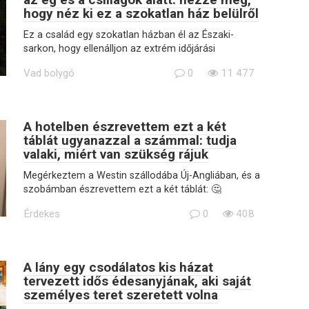
hogy néz ki ez a szokatlan ház belülről
Ez a család egy szokatlan házban él az Északi-
sarkon, hogy ellenálljon az extrém időjárási
Vad bolygó
0
11 477
A hotelben észrevettem ezt a két
táblát ugyanazzal a számmal: tudja
valaki, miért van szükség rájuk
Megérkeztem a Westin szállodába Új-Angliában, és a
szobámban észrevettem ezt a két táblát: 🤔
Érdekes
0
408
A lány egy csodálatos kis házat
tervezett idős édesanyjának, aki saját
személyes teret szeretett volna