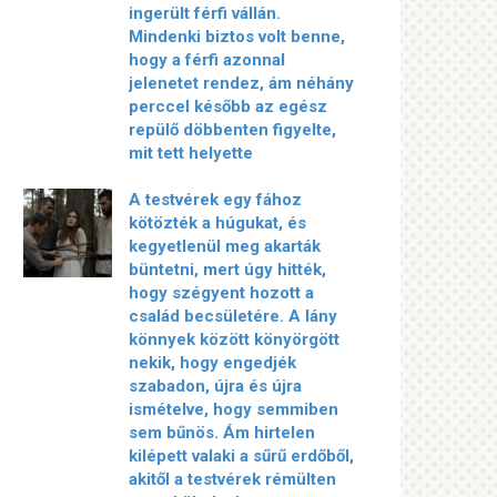
ingerült férfi vállán.
Mindenki biztos volt benne,
hogy a férfi azonnal
jelenetet rendez, ám néhány
perccel később az egész
repülő döbbenten figyelte,
mit tett helyette
A testvérek egy fához
kötözték a húgukat, és
kegyetlenül meg akarták
büntetni, mert úgy hitték,
hogy szégyent hozott a
család becsületére. A lány
könnyek között könyörgött
nekik, hogy engedjék
szabadon, újra és újra
ismételve, hogy semmiben
sem bűnös. Ám hirtelen
kilépett valaki a sűrű erdőből,
akitől a testvérek rémülten