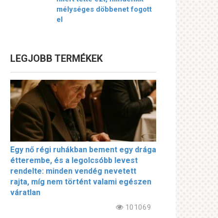
mélységes döbbenet fogott
el
LEGJOBB TERMÉKEK
Egy nő régi ruhákban bement egy drága
étterembe, és a legolcsóbb levest
rendelte: minden vendég nevetett
rajta, míg nem történt valami egészen
váratlan
101069