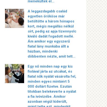
menekültek el…
A leggazdagabb család
egyetlen örököse már
betöltötte a három hónapos
kort, mégis megállás nélkül
sírt, pedig az apja tizennyolc
kiváló dadát fogadott mellé.
Ám amikor egy egyszerű
fiatal lány munkába állt a
házban, mindenki
döbbenten nézte, amit tett…
Egy nő minden nap egy kis
fiolával járta az utcákat, és
fiatal nők nyálát vásárolta fel,
minden egyes mintáért 5
000 dollárt fizetve. Ezután
titokban belekeverte a nyálat
a fia ivóvizébe. Amikor
azonban végül kiderült,
miért tette ezt, mindenkit