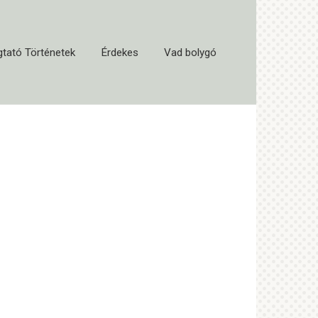
tató Történetek
Érdekes
Vad bolygó