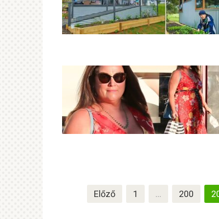
Bejegyzések
Előző
1
…
200
2
lapozása