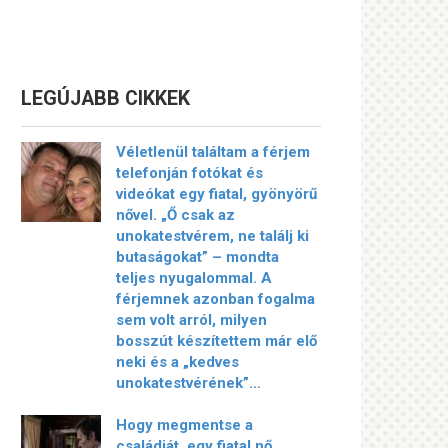
LEGÚJABB CIKKEK
Véletlenül találtam a férjem
telefonján fotókat és
videókat egy fiatal, gyönyörű
nővel. „Ő csak az
unokatestvérem, ne találj ki
butaságokat” – mondta
teljes nyugalommal. A
férjemnek azonban fogalma
sem volt arról, milyen
bosszút készítettem már elő
neki és a „kedves
unokatestvérének”…
Hogy megmentse a
családját, egy fiatal nő