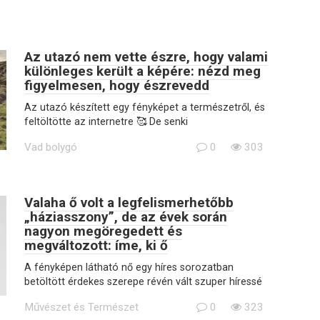
Az utazó nem vette észre, hogy valami
különleges került a képére: nézd meg
figyelmesen, hogy észrevedd
Az utazó készített egy fényképet a természetről, és
feltöltötte az internetre 🥰 De senki
Vad bolygó
0
303
Valaha ő volt a legfelismerhetőbb
„háziasszony”, de az évek során
nagyon megöregedett és
megváltozott: íme, ki ő
A fényképen látható nő egy híres sorozatban
betöltött érdekes szerepe révén vált szuper híressé
Művészet és Természet
0
323