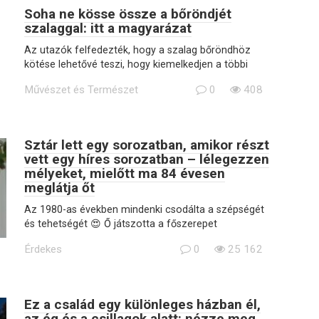
Soha ne kösse össze a bőröndjét
szalaggal: itt a magyarázat
Az utazók felfedezték, hogy a szalag bőröndhöz
kötése lehetővé teszi, hogy kiemelkedjen a többi
Művészet és Természet
0
408
Sztár lett egy sorozatban, amikor részt
vett egy híres sorozatban – lélegezzen
mélyeket, mielőtt ma 84 évesen
meglátja őt
Az 1980-as években mindenki csodálta a szépségét
és tehetségét 😍 Ő játszotta a főszerepet
Érdekes
0
25 162
Ez a család egy különleges házban él,
az ég és a csillagok alatt: nézze meg,