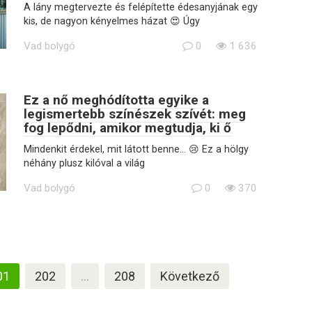
A lány megtervezte és felépítette édesanyjának egy
kis, de nagyon kényelmes házat 😍 Úgy
Vad bolygó
0
1 636
Ez a nő meghódította egyike a
legismertebb színészek szívét: meg
fog lepődni, amikor megtudja, ki ő
Mindenkit érdekel, mit látott benne… 😢 Ez a hölgy
néhány plusz kilóval a világ
Vad bolygó
0
370
01
202
…
208
Következő