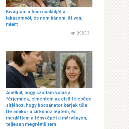
Kivágtam a fiam családját a
lakásomból, és nem bánom: itt van,
miért
89833
Anélkül, hogy szóltam volna a
férjemnek, elmentem az első felesége
sírjához, hogy bocsánatot kérjek tőle:
De amikor a sírkőhöz léptem, és
megláttam a fényképét a márványon,
teljesen megrémültem