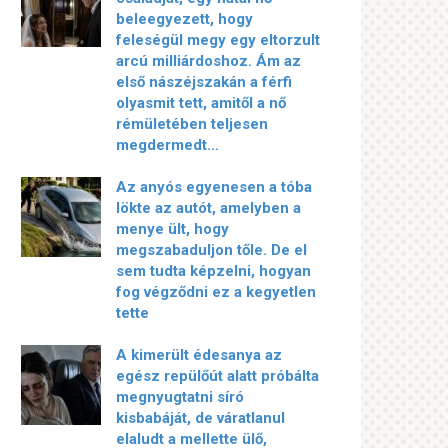
beleegyezett, hogy
feleségül megy egy eltorzult
arcú milliárdoshoz. Ám az
első nászéjszakán a férfi
olyasmit tett, amitől a nő
rémületében teljesen
megdermedt…
Az anyós egyenesen a tóba
lökte az autót, amelyben a
menye ült, hogy
megszabaduljon tőle. De el
sem tudta képzelni, hogyan
fog végződni ez a kegyetlen
tette
A kimerült édesanya az
egész repülőút alatt próbálta
megnyugtatni síró
kisbabáját, de váratlanul
elaludt a mellette ülő,