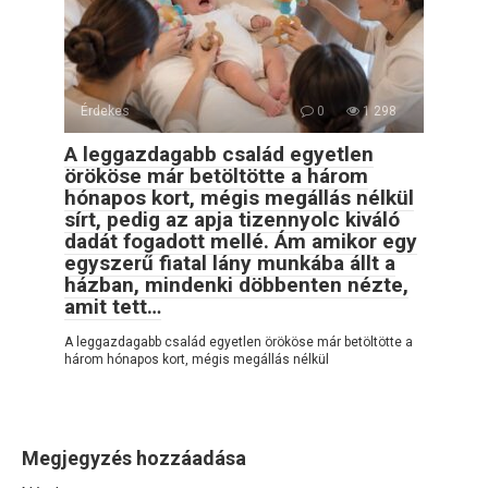
Érdekes
0
1 298
A leggazdagabb család egyetlen
örököse már betöltötte a három
hónapos kort, mégis megállás nélkül
sírt, pedig az apja tizennyolc kiváló
dadát fogadott mellé. Ám amikor egy
egyszerű fiatal lány munkába állt a
házban, mindenki döbbenten nézte,
amit tett…
A leggazdagabb család egyetlen örököse már betöltötte a
három hónapos kort, mégis megállás nélkül
Megjegyzés hozzáadása