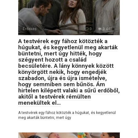
Érdekes
0
3 440
A testvérek egy fához kötözték a
húgukat, és kegyetlenül meg akarták
büntetni, mert úgy hitték, hogy
szégyent hozott a család
becsületére. A lány könnyek között
könyörgött nekik, hogy engedjék
szabadon, újra és újra ismételve,
hogy semmiben sem bűnös. Ám
hirtelen kilépett valaki a sűrű erdőből,
akitől a testvérek rémülten
menekültek el…
A testvérek egy fához kötözték a húgukat, és kegyetlenül
meg akarták büntetni, mert úgy