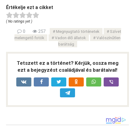
Értékelje ezt a cikket
( No ratings yet )
0
257
Megnyugtató történetek
Szívet
melengető fotók
Vadon élő állatok
Valószínűtlen
barátság
Tetszett ez a történet? Kérjük, ossza meg
ezt a bejegyzést családjával és barátaival!