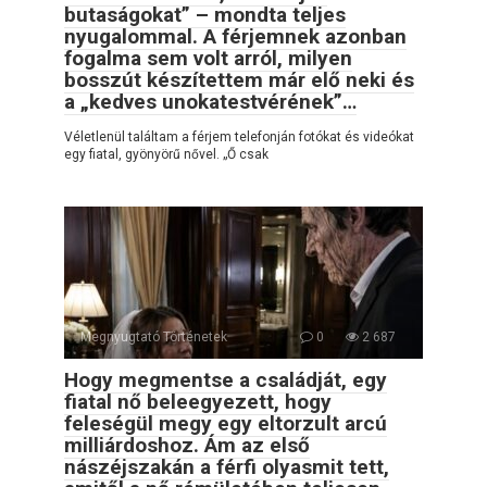
butaságokat” – mondta teljes
nyugalommal. A férjemnek azonban
fogalma sem volt arról, milyen
bosszút készítettem már elő neki és
a „kedves unokatestvérének”…
Véletlenül találtam a férjem telefonján fotókat és videókat
egy fiatal, gyönyörű nővel. „Ő csak
Megnyugtató Történetek
0
2 687
Hogy megmentse a családját, egy
fiatal nő beleegyezett, hogy
feleségül megy egy eltorzult arcú
milliárdoshoz. Ám az első
nászéjszakán a férfi olyasmit tett,