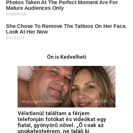
Ön is Kedvelheti
Megnyugtató Történetek
0
1 386
Véletlenül találtam a férjem
telefonján fotókat és videókat egy
fiatal, gyönyörű nővel. „Ő csak az
unokatestvérem, ne találj ki