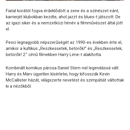
Fiatal korától fogva érdeklődött a zene és a színészet iránt,
karrierjét klubokban kezdte, ahol jazzt és blues-t játszott. De
az igazi siker és a nemzetközi hírnév a filmművészet által jött
el.
Pesci legnagyobb népszerűségét az 1990-es években érte el,
amikor a kultikus „Reszkessetek, betörők!” és „Reszkessetek,
betörők! 2.” című filmekben Harry Lime-t alakította.
Kombinált komikus párosa Daniel Stern-nel legendássá vált:
Harry és Marv ügyetlen kísérletei, hogy kifosszák Kevin
McCallister házát, világszerte nevetést és szimpátiát váltottak
ki a nézőkből.