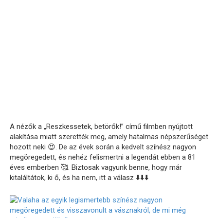
A nézők a „Reszkessetek, betörők!” című filmben nyújtott
alakítása miatt szerették meg, amely hatalmas népszerűséget
hozott neki 😍. De az évek során a kedvelt színész nagyon
megöregedett, és nehéz felismertni a legendát ebben a 81
éves emberben 🥰. Biztosak vagyunk benne, hogy már
kitaláltátok, ki ő, és ha nem, itt a válasz ⬇️⬇️⬇️