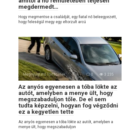
amitől a nő rémületében teljesen
megdermedt…
Hogy megmentse a családját, egy fiatal nő beleegyezett,
hogy feleségül megy egy eltorzult arcú
Megnyugtató Történetek
0
3 235
Az anyós egyenesen a tóba lökte az
autót, amelyben a menye ült, hogy
megszabaduljon tőle. De el sem
tudta képzelni, hogyan fog végződni
ez a kegyetlen tette
Az anyós egyenesen a tóba lökte az autót, amelyben a
menye ült, hogy megszabaduljon