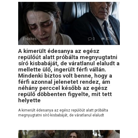
Érdekes
0
474
A kimerült édesanya az egész
repülőút alatt próbálta megnyugtatni
síró kisbabáját, de váratlanul elaludt a
mellette ülő, ingerült férfi vállán.
Mindenki biztos volt benne, hogy a
férfi azonnal jelenetet rendez, ám
néhány perccel később az egész
repülő döbbenten figyelte, mit tett
helyette
A kimerült édesanya az egész repülőút alatt próbálta
megnyugtatni síró kisbabáját, de váratlanul elaludt