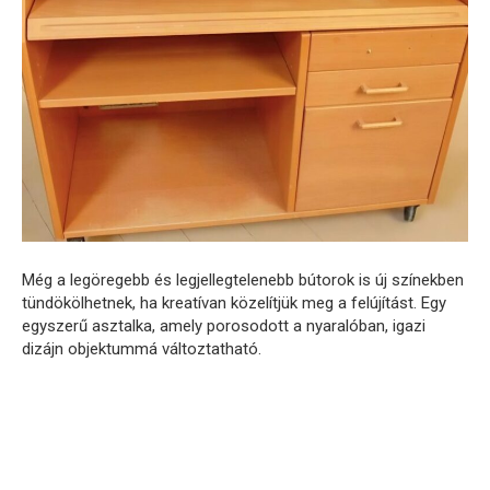
Még a legöregebb és legjellegtelenebb bútorok is új színekben
tündökölhetnek, ha kreatívan közelítjük meg a felújítást. Egy
egyszerű asztalka, amely porosodott a nyaralóban, igazi
dizájn objektummá változtatható.