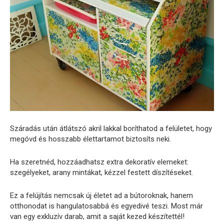
Száradás után átlátszó akril lakkal boríthatod a felületet, hogy
megóvd és hosszabb élettartamot biztosíts neki.
Ha szeretnéd, hozzáadhatsz extra dekoratív elemeket:
szegélyeket, arany mintákat, kézzel festett díszítéseket.
Ez a felújítás nemcsak új életet ad a bútoroknak, hanem
otthonodat is hangulatosabbá és egyedivé teszi. Most már
van egy exkluzív darab, amit a saját kezed készítettél!