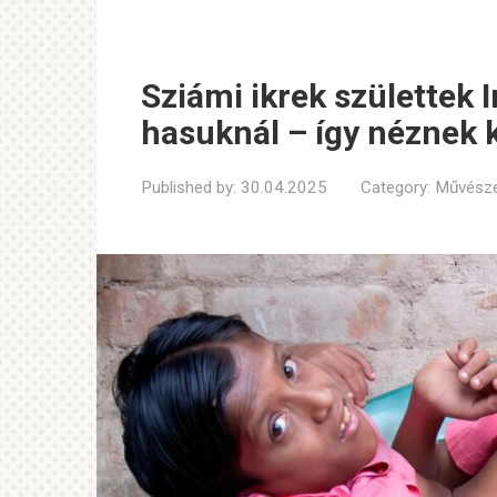
Sziámi ikrek születtek 
hasuknál – így néznek 
Published by:
30.04.2025
Category:
Művésze