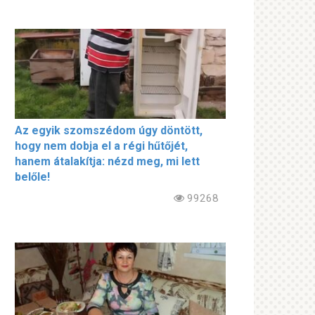
Az egyik szomszédom úgy döntött,
hogy nem dobja el a régi hűtőjét,
hanem átalakítja: nézd meg, mi lett
belőle!
99268