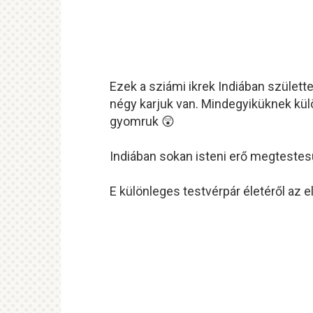
Ezek a sziámi ikrek Indiában születt
négy karjuk van. Mindegyiküknek kül
gyomruk 😲
Indiában sokan isteni erő megtestesü
E különleges testvérpár életéről az e