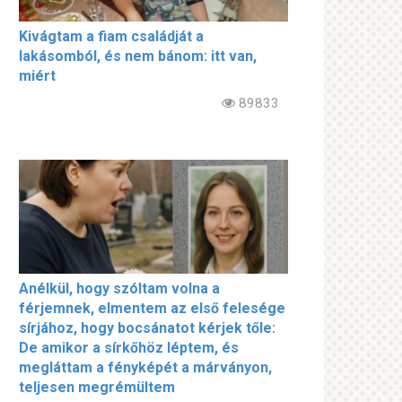
Kivágtam a fiam családját a
lakásomból, és nem bánom: itt van,
miért
89833
Anélkül, hogy szóltam volna a
férjemnek, elmentem az első felesége
sírjához, hogy bocsánatot kérjek tőle:
De amikor a sírkőhöz léptem, és
megláttam a fényképét a márványon,
teljesen megrémültem