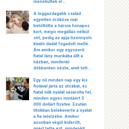
menekültek el…
A leggazdagabb család
egyetlen örököse már
betöltötte a három hónapos
kort, mégis megállás nélkül
sírt, pedig az apja tizennyolc
kiváló dadát fogadott mellé.
Ám amikor egy egyszerű
fiatal lány munkába állt a
házban, mindenki
döbbenten nézte, amit tett…
Egy nő minden nap egy kis
fiolával járta az utcákat, és
fiatal nők nyálát vásárolta fel,
minden egyes mintáért 5
000 dollárt fizetve. Ezután
titokban belekeverte a nyálat
a fia ivóvizébe. Amikor
azonban végül kiderült,
miért tette ezt, mindenkit