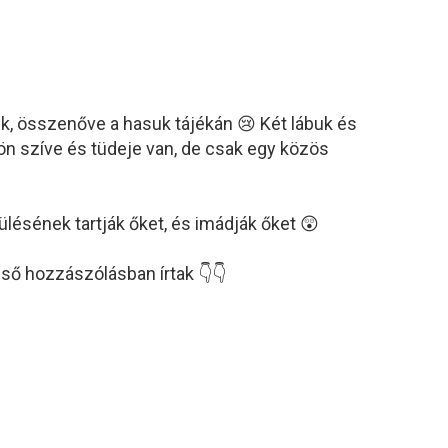
ek, összenőve a hasuk tájékán 😢 Két lábuk és
ön szíve és tüdeje van, de csak egy közös
lésének tartják őket, és imádják őket 😲
lső hozzászólásban írtak 👇👇