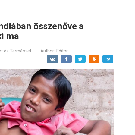
Indiában összenőve a
ki ma
t és Természet
Author:
Editor