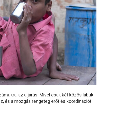
ámukra, az a járás. Mivel csak két közös lábuk
éz, és a mozgás rengeteg erőt és koordinációt