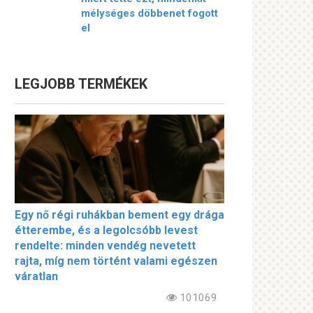
mélységes döbbenet fogott
el
LEGJOBB TERMÉKEK
Egy nő régi ruhákban bement egy drága
étterembe, és a legolcsóbb levest
rendelte: minden vendég nevetett
rajta, míg nem történt valami egészen
váratlan
101069