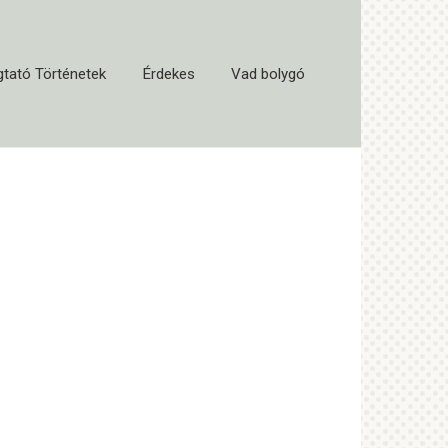
tató Történetek
Érdekes
Vad bolygó