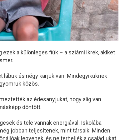
 ezek a különleges fiúk – a sziámi ikrek, akiket
ismer.
t lábuk és négy karjuk van. Mindegyiküknek
a gyomruk közös.
meztették az édesanyjukat, hogy alig van
 másképp döntött.
gesek és tele vannak energiával. Iskolába
 még jobban teljesítenek, mint társaik. Minden
önállóak legyenek, és ne terheljék a családjukat.