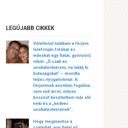
LEGÚJABB CIKKEK
Véletlenül találtam a férjem
telefonján fotókat és
videókat egy fiatal, gyönyörű
nővel. „Ő csak az
unokatestvérem, ne találj ki
butaságokat” – mondta
teljes nyugalommal. A
férjemnek azonban fogalma
sem volt arról, milyen
bosszút készítettem már elő
neki és a „kedves
unokatestvérének”…
Hogy megmentse a
családját, egy fiatal nő