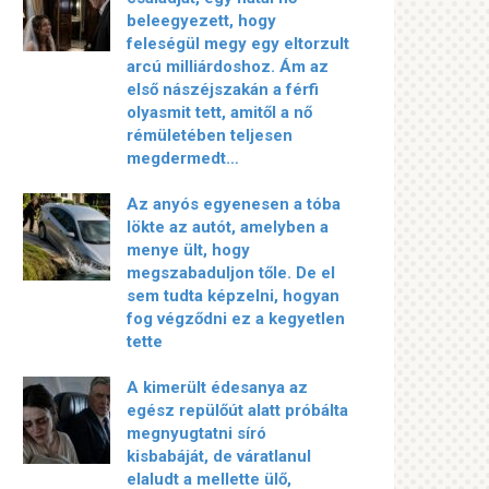
beleegyezett, hogy
feleségül megy egy eltorzult
arcú milliárdoshoz. Ám az
első nászéjszakán a férfi
olyasmit tett, amitől a nő
rémületében teljesen
megdermedt…
Az anyós egyenesen a tóba
lökte az autót, amelyben a
menye ült, hogy
megszabaduljon tőle. De el
sem tudta képzelni, hogyan
fog végződni ez a kegyetlen
tette
A kimerült édesanya az
egész repülőút alatt próbálta
megnyugtatni síró
kisbabáját, de váratlanul
elaludt a mellette ülő,