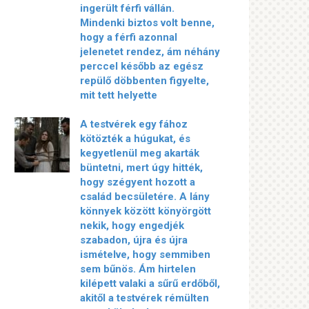
ingerült férfi vállán.
Mindenki biztos volt benne,
hogy a férfi azonnal
jelenetet rendez, ám néhány
perccel később az egész
repülő döbbenten figyelte,
mit tett helyette
A testvérek egy fához
kötözték a húgukat, és
kegyetlenül meg akarták
büntetni, mert úgy hitték,
hogy szégyent hozott a
család becsületére. A lány
könnyek között könyörgött
nekik, hogy engedjék
szabadon, újra és újra
ismételve, hogy semmiben
sem bűnös. Ám hirtelen
kilépett valaki a sűrű erdőből,
akitől a testvérek rémülten