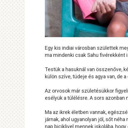
Egy kis indiai városban születtek meg
ma mindenki csak Sahu fivérekként 
Testük a hasuknál van összenőve, ké
külön szíve, tüdeje és agya van, de 
Az orvosok már születésükkor figyel
esélyük a túlélésre. A sors azonban
Ma az ikrek életben vannak, egészsé
járnak, ahol ugyanolyan jól, sőt néha
nap biciklivel mennek iskolába, hogy 