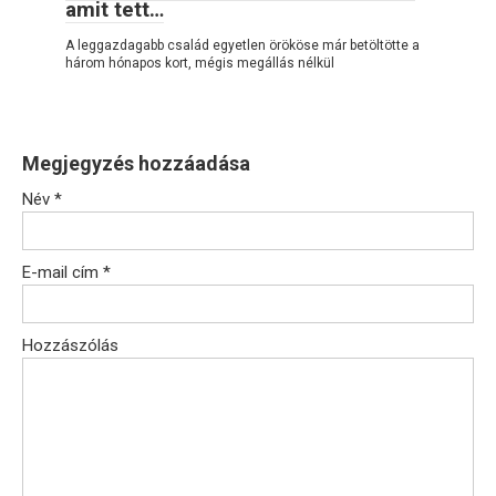
amit tett…
A leggazdagabb család egyetlen örököse már betöltötte a
három hónapos kort, mégis megállás nélkül
Megjegyzés hozzáadása
Név
*
E-mail cím
*
Hozzászólás