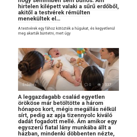
hogy semmiben sem bűnös. Ám
hirtelen kilépett valaki a sűrű erdőből,
akitől a testvérek rémülten
menekültek el…
A testvérek egy fához kötözték a húgukat, és kegyetlenül
meg akarták büntetni, mert úgy
Érdekes
0
1 337
A leggazdagabb család egyetlen
örököse már betöltötte a három
hónapos kort, mégis megállás nélkül
sírt, pedig az apja tizennyolc kiváló
dadát fogadott mellé. Ám amikor egy
egyszerű fiatal lány munkába állt a
házban, mindenki döbbenten nézte,