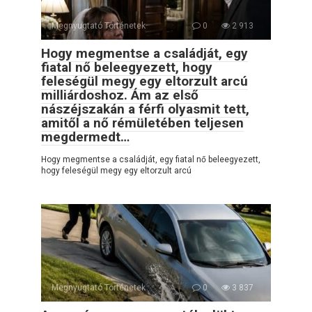
Megnyugtató Történetek
0
2 913
Hogy megmentse a családját, egy
fiatal nő beleegyezett, hogy
feleségül megy egy eltorzult arcú
milliárdoshoz. Ám az első
nászéjszakán a férfi olyasmit tett,
amitől a nő rémületében teljesen
megdermedt…
Hogy megmentse a családját, egy fiatal nő beleegyezett,
hogy feleségül megy egy eltorzult arcú
Megnyugtató Történetek
0
3 837