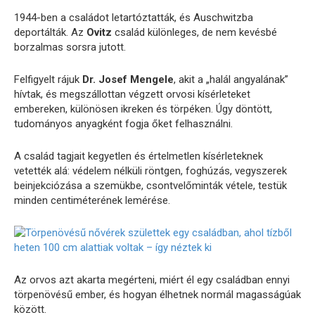
1944-
ben
a
családot
letartóztatták,
és
Auschwitzba
deportálták.
Az
Ovitz
család
különleges,
de
nem
kevésbé
borzalmas
sorsra
jutott.
Felfigyelt
rájuk
Dr.
Josef
Mengele
,
akit
a „
halál
angyalának”
hívtak,
és
megszállottan
végzett
orvosi
kísérleteket
embereken,
különösen
ikreken
és
törpéken.
Úgy
döntött,
tudományos
anyagként
fogja
őket
felhasználni.
A
család
tagjait
kegyetlen
és
értelmetlen
kísérleteknek
vetették
alá:
védelem
nélküli
röntgen,
foghúzás,
vegyszerek
beinjekciózása
a
szemükbe,
csontvelőminták
vétele,
testük
minden
centiméterének
lemérése.
Az
orvos
azt
akarta
megérteni,
miért
él
egy
családban
ennyi
törpenövésű
ember,
és
hogyan
élhetnek
normál
magasságúak
között.