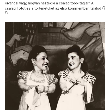
Kíváncsi
vagy,
hogyan
néztek
ki
a
család
többi
tagjai?
A
családi
fotót
és
a
történetüket
az
első
kommentben
találod 👇
👇