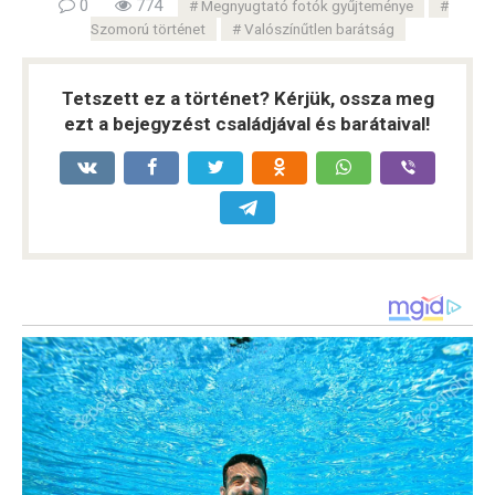
0
774
Megnyugtató fotók gyűjteménye
Szomorú történet
Valószínűtlen barátság
Tetszett ez a történet? Kérjük, ossza meg
ezt a bejegyzést családjával és barátaival!