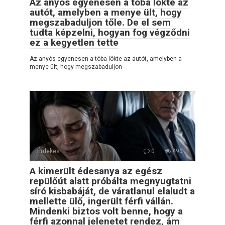
Az anyós egyenesen a tóba lökte az
autót, amelyben a menye ült, hogy
megszabaduljon tőle. De el sem
tudta képzelni, hogyan fog végződni
ez a kegyetlen tette
Az anyós egyenesen a tóba lökte az autót, amelyben a
menye ült, hogy megszabaduljon
Érdekes
0
490
A kimerült édesanya az egész
repülőút alatt próbálta megnyugtatni
síró kisbabáját, de váratlanul elaludt a
mellette ülő, ingerült férfi vállán.
Mindenki biztos volt benne, hogy a
férfi azonnal jelenetet rendez, ám