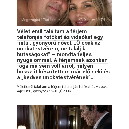
Megnyugtató Történetek
0
1 474
Véletlenül találtam a férjem
telefonján fotókat és videókat egy
fiatal, gyönyörű nővel. „Ő csak az
unokatestvérem, ne találj ki
butaságokat” – mondta teljes
nyugalommal. A férjemnek azonban
fogalma sem volt arról, milyen
bosszút készítettem már elő neki és
a „kedves unokatestvérének”…
Véletlenül találtam a férjem telefonján fotókat és videókat
egy fiatal, gyönyörű nővel. „Ő csak