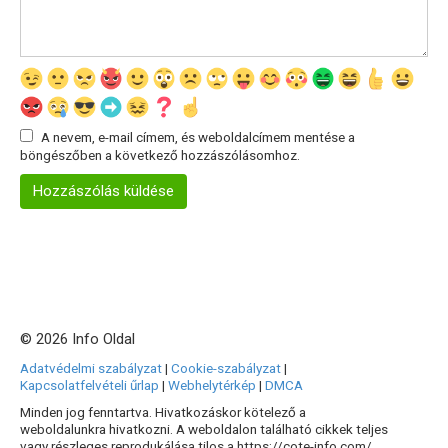
A nevem, e-mail címem, és weboldalcímem mentése a
böngészőben a következő hozzászólásomhoz.
© 2026 Info Oldal
Adatvédelmi szabályzat
|
Cookie-szabályzat
|
Kapcsolatfelvételi űrlap
|
Webhelytérkép
|
DMCA
Minden jog fenntartva. Hivatkozáskor kötelező a
weboldalunkra hivatkozni. A weboldalon található cikkek teljes
vagy részleges reprodukálása tilos a https://cote-info.com/