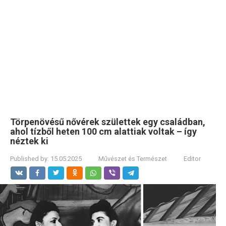
Törpenövésű nővérek születtek egy családban,
ahol tízből heten 100 cm alattiak voltak – így
néztek ki
Published by:
15.05.2025
Művészet és Természet
Editor