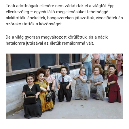
Testi
adottságaik
ellenére
nem
zárkóztak
el
a
világtól.
Épp
ellenkezőleg –
egyedülálló
megjelenésüket
tehetséggé
alakították:
énekeltek,
hangszereken
játszottak,
viccelődtek
és
szórakoztatták
a
közönséget.
De
a
világ
gyorsan
megváltozott
körülöttük,
és
a
nácik
hatalomra
jutásával
az
életük
rémálommá
vált.