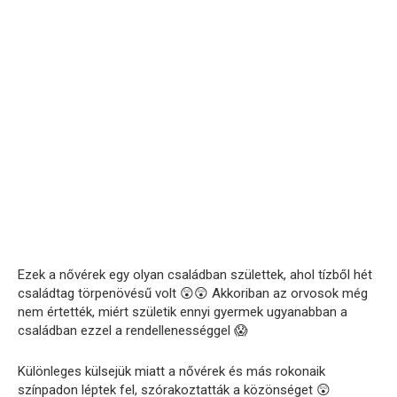
Ezek
a
nővérek
egy
olyan
családban
születtek,
ahol
tízből
hét
családtag
törpenövésű
volt 😲😲
Akkoriban
az
orvosok
még
nem
értették,
miért
születik
ennyi
gyermek
ugyanabban
a
családban
ezzel
a
rendellenességgel 😱
Különleges
külsejük
miatt
a
nővérek
és
más
rokonaik
színpadon
léptek
fel,
szórakoztatták
a
közönséget 😲