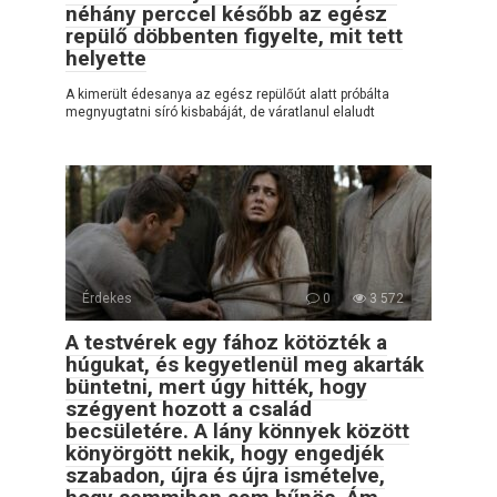
néhány perccel később az egész
repülő döbbenten figyelte, mit tett
helyette
A kimerült édesanya az egész repülőút alatt próbálta
megnyugtatni síró kisbabáját, de váratlanul elaludt
Érdekes
0
3 572
A testvérek egy fához kötözték a
húgukat, és kegyetlenül meg akarták
büntetni, mert úgy hitték, hogy
szégyent hozott a család
becsületére. A lány könnyek között
könyörgött nekik, hogy engedjék
szabadon, újra és újra ismételve,