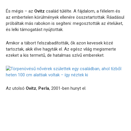
És
mégis –
az
Ovitz
család
túlélte.
A
fájdalom,
a
félelem
és
az
embertelen
körülmények
ellenére
összetartottak.
Ráadásul
próbáltak
más
rabokon
is
segíteni:
megosztották
az
ételüket,
és
lelki
támogatást
nyújtottak.
Amikor
a
tábort
felszabadították,
ők
azon
kevesek
közé
tartoztak,
akik
élve
hagyták
el.
Az
egész
világ
megismerte
ezeket
a
kis
termetű,
de
hatalmas
szívű
embereket.
Az
utolsó
Ovitz
,
Perla
,
2001-
ben
hunyt
el.