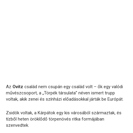
Az
Ovitz
család
nem
csupán
egy
család
volt –
ők
egy
valódi
művészcsoport,
a „
Törpék
társulata”
néven
ismert
trupp
voltak,
akik
zenei
és
színházi
előadásokkal
járták
be
Európát.
Zsidók
voltak,
a
Kárpátok
egy
kis
városából
származtak,
és
tízből
heten
öröklődő
törpenövés
ritka
formájában
szenvedtek.