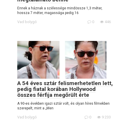
Ennek a háznak a szélessége mindössze 1,3 méter,
hossza 7 méter, magassága pedig 16
Vad bolygó
0
446
A 54 éves sztár felismerhetetlen lett,
pedig fiatal korában Hollywood
összes férfija megőrült érte
A 90-es években igazi sztár volt, és olyan híres filmekben
szerepelt, mint a „Men
Vad bolygó
0
9 233