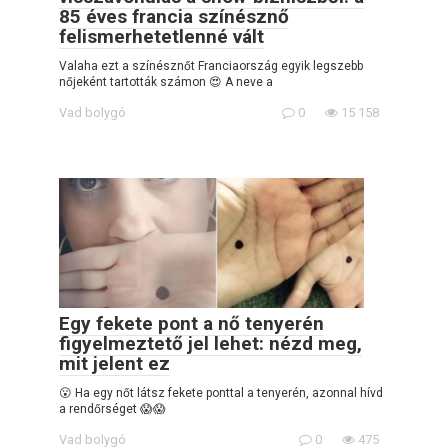
85 éves francia színésznő
felismerhetetlenné vált
Valaha ezt a színésznőt Franciaország egyik legszebb
nőjeként tartották számon 😍 A neve a
Vad bolygó
0
15 158
Egy fekete pont a nő tenyerén
figyelmeztető jel lehet: nézd meg,
mit jelent ez
😮 Ha egy nőt látsz fekete ponttal a tenyerén, azonnal hívd
a rendőrséget 😱😱
Vad bolygó
0
475