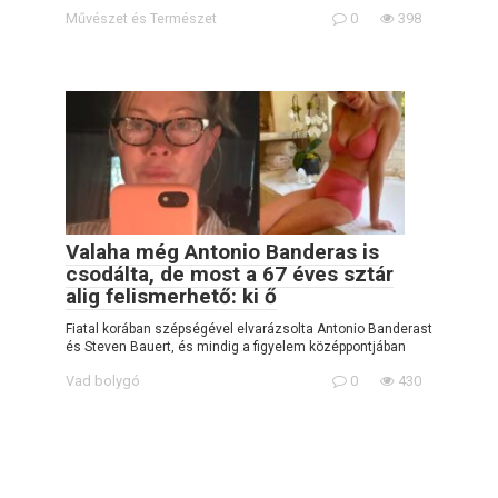
Művészet és Természet
0
398
Valaha még Antonio Banderas is
csodálta, de most a 67 éves sztár
alig felismerhető: ki ő
Fiatal korában szépségével elvarázsolta Antonio Banderast
és Steven Bauert, és mindig a figyelem középpontjában
Vad bolygó
0
430