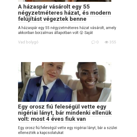
A házaspár vásárolt egy 55
négyzetméteres házat, és modern
felújítást végeztek benne
A házaspár egy 55 négyzetméteres házat vásárolt, amely
akkoriban borzalmas állapotban volt 😮 Saját
Vad bolygó
0
355
Egy orosz fiú feleségül vette egy
nigériai lányt, bár mindenki ellenük
volt: most 4 éves fiuk van
Egy orosz fiú feleségül vette egy nigériai lányt, bár a szülei
ellenezték a kapcsolatukat