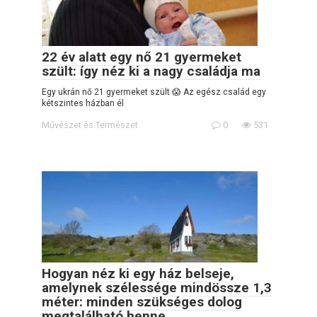
22 év alatt egy nő 21 gyermeket
szült: így néz ki a nagy családja ma
Egy ukrán nő 21 gyermeket szült 😱 Az egész család egy
kétszintes házban él
Művészet és Természet
0
531
Hogyan néz ki egy ház belseje,
amelynek szélessége mindössze 1,3
méter: minden szükséges dolog
megtalálható benne