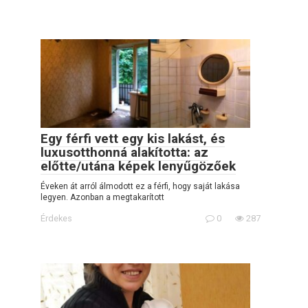
Egy férfi vett egy kis lakást, és
luxusotthonná alakította: az
előtte/utána képek lenyűgözőek
Éveken át arról álmodott ez a férfi, hogy saját lakása
legyen. Azonban a megtakarított
Érdekes
0
287