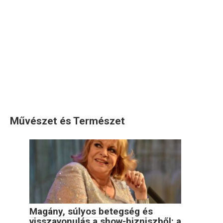
Művészet és Természet
Magány, súlyos betegség és
visszavonulás a show-bizniszből: a